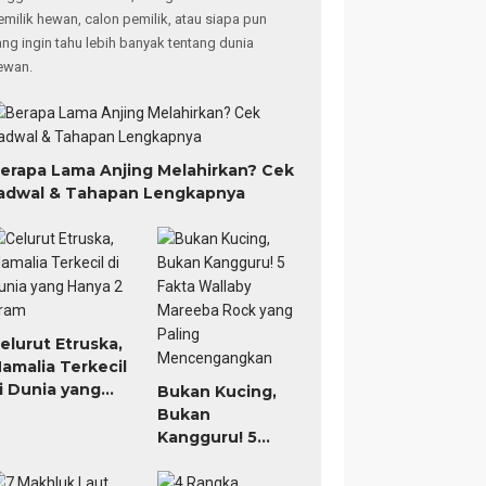
emilik hewan, calon pemilik, atau siapa pun
ang ingin tahu lebih banyak tentang dunia
ewan.
erapa Lama Anjing Melahirkan? Cek
adwal & Tahapan Lengkapnya
elurut Etruska,
amalia Terkecil
i Dunia yang
Bukan Kucing,
anya 2 Gram
Bukan
Kangguru! 5
Fakta Wallaby
Mareeba Rock