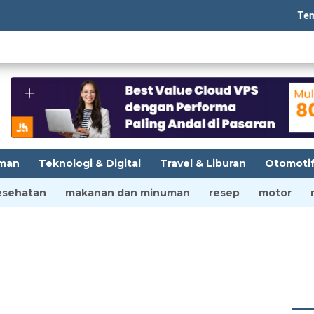
Tempatba
man
Teknologi & Digital
Travel & Liburan
Otomoti
esehatan
makanan dan minuman
resep
motor