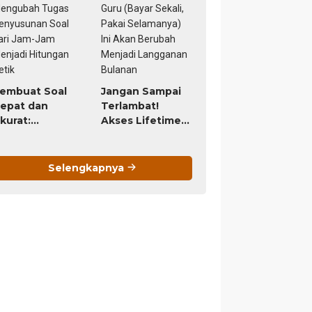
9 Ribu, Untung
eumur Hidup)
embuat Soal
Jangan Sampai
epat dan
Terlambat!
kurat:
Akses Lifetime
agaimana AI
Program Guru
engubah
(Bayar Sekali,
ugas
Pakai
Selengkapnya
enyusunan
Selamanya) Ini
oal dari Jam-
Akan Berubah
am Menjadi
Menjadi
itungan Detik
Langganan
Bulanan