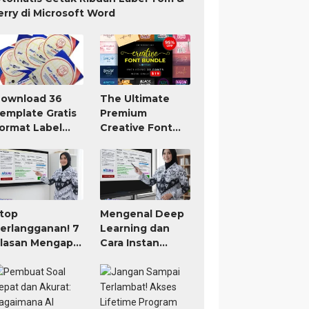
erry di Microsoft Word
ownload 36
The Ultimate
emplate Gratis
Premium
ormat Label
Creative Font
om Jerry TnJ
Bundle Only $19
icrosoft Word
top
Mengenal Deep
erlangganan! 7
Learning dan
lasan Mengapa
Cara Instan
IGURU Adalah
Membuat RPP
ool AI untuk
atau Modul Ajar
uru Paling
orth It (Bayar