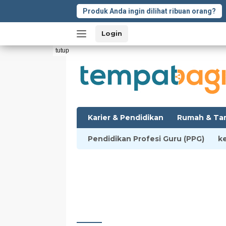
Langsung
Produk Anda ingin dilihat ribuan orang?
ke
konten
Login
tutup
Karier & Pendidikan
Rumah & Ta
Pendidikan Profesi Guru (PPG)
k