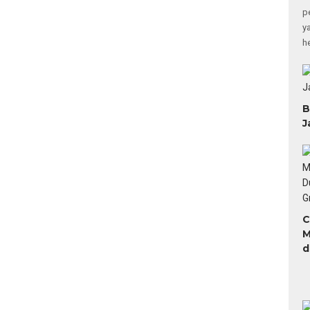
p
y
h
B
J
C
M
d
H