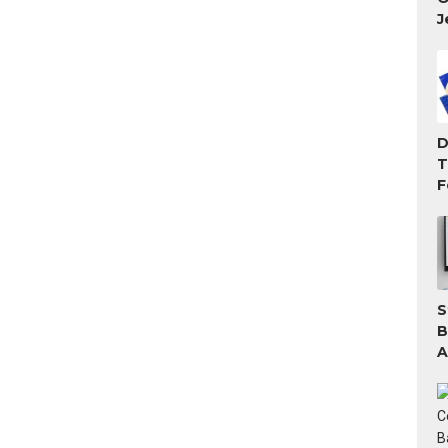
J
D
T
F
T
M
S
B
A
A
T
G
W