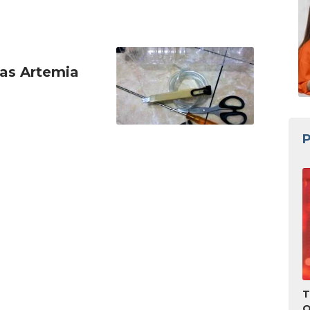
as Artemia
P
T
O