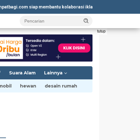
gi.com siap membantu kolaborasi iklan yang menguntungkan. Kun
tutup
f
Suara Alam
Lainnya
mobil
hewan
desain rumah