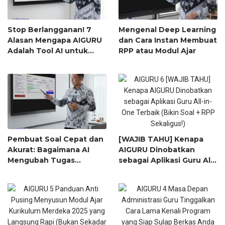
Stop Berlangganan! 7
Mengenal Deep Learning
Alasan Mengapa AIGURU
dan Cara Instan Membuat
Adalah Tool AI untuk
RPP atau Modul Ajar
Guru Paling Worth It
(Bayar 79 Ribu, Untung
Seumur Hidup)
[WAJIB TAHU] Kenapa
Pembuat Soal Cepat dan
AIGURU Dinobatkan
Akurat: Bagaimana AI
sebagai Aplikasi Guru All-
Mengubah Tugas
in-One Terbaik (Bikin
Penyusunan Soal dari
Soal + RPP Sekaligus!)
Jam-Jam Menjadi
Hitungan Detik