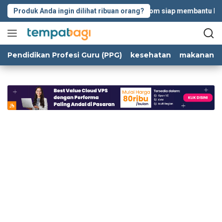
Langsung
Produk Anda ingin dilihat ribuan orang?
Tempatbagi.com siap membantu kolabo
ke
konten
Pendidikan Profesi Guru (PPG)
kesehatan
makanan d