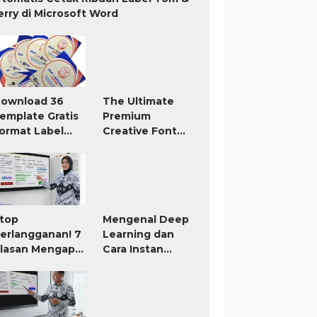
erry di Microsoft Word
ownload 36
The Ultimate
emplate Gratis
Premium
ormat Label
Creative Font
om Jerry TnJ
Bundle Only $19
icrosoft Word
top
Mengenal Deep
erlangganan! 7
Learning dan
lasan Mengapa
Cara Instan
IGURU Adalah
Membuat RPP
ool AI untuk
atau Modul Ajar
uru Paling
orth It (Bayar