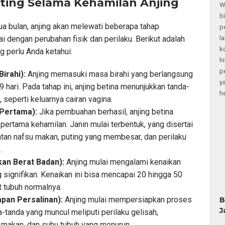
ting Selama Kehamilan Anjing
W
b
ua bulan, anjing akan melewati beberapa tahap
p
i dengan perubahan fisik dan perilaku. Berikut adalah
l
k
g perlu Anda ketahui:
h
p
irahi):
Anjing memasuki masa birahi yang berlangsung
y
9 hari. Pada tahap ini, anjing betina menunjukkan tanda-
h
 seperti keluarnya cairan vagina.
 Pertama):
Jika pembuahan berhasil, anjing betina
ertama kehamilan. Janin mulai terbentuk, yang disertai
tan nafsu makan, puting yang membesar, dan perilaku
B
.
J
kan Berat Badan):
Anjing mulai mengalami kenaikan
 signifikan. Kenaikan ini bisa mencapai 20 hingga 50
t tubuh normalnya.
apan Persalinan):
Anjing mulai mempersiapkan proses
a-tanda yang muncul meliputi perilaku gelisah,
C
 makan, dan suhu tubuh yang menurun.