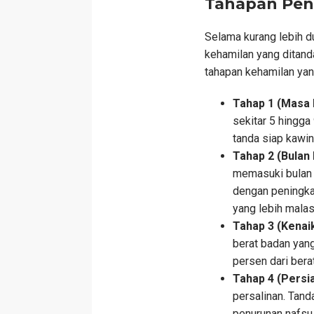
Tahapan Pen
Selama kurang lebih d
kehamilan yang ditanda
tahapan kehamilan yan
Tahap 1 (Masa B
sekitar 5 hingga 
tanda siap kawin,
Tahap 2 (Bulan
memasuki bulan p
dengan peningka
yang lebih malas
Tahap 3 (Kenai
berat badan yang
persen dari bera
Tahap 4 (Persi
persalinan. Tand
penurunan nafsu