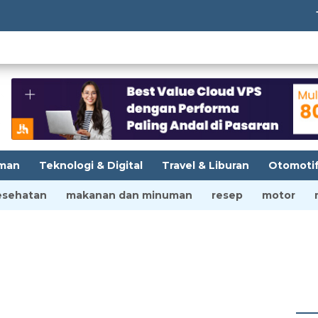
Tempat
man
Teknologi & Digital
Travel & Liburan
Otomoti
esehatan
makanan dan minuman
resep
motor