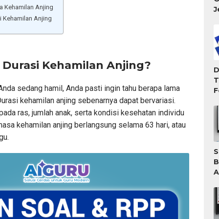
a Kehamilan Anjing
J
i Kehamilan Anjing
Durasi Kehamilan Anjing?
D
T
 Anda sedang hamil, Anda pasti ingin tahu berapa lama
F
urasi kehamilan anjing sebenarnya dapat bervariasi.
T
M
 pada ras, jumlah anak, serta kondisi kesehatan individu
masa kehamilan anjing berlangsung selama 63 hari, atau
gu.
S
B
A
A
T
G
W