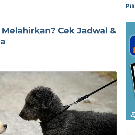
Pil
 Melahirkan? Cek Jadwal &
ya