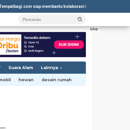
bagi.com siap membantu kolaborasi iklan yang menguntungkan. K
tutup
f
Suara Alam
Lainnya
mobil
hewan
desain rumah