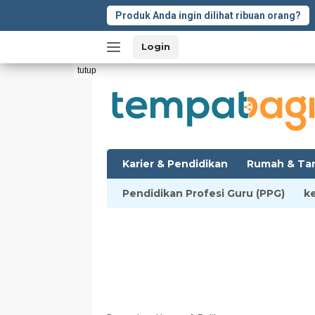
Langsung
Produk Anda ingin dilihat ribuan orang?
ke
konten
Login
tutup
Karier & Pendidikan
Rumah & Ta
Pendidikan Profesi Guru (PPG)
k