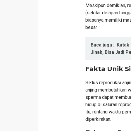
Meskipun demikian, re
(sekitar delapan hingg
biasanya memiliki mas
besar.
Baca juga :
Katak 
Jinak, Bisa Jadi P
Fakta Unik S
Siklus reproduksi anji
anjing membutuhkan w
sperma dapat membuahi
hidup di saluran repro
itu, rentang waktu pem
diperkirakan.