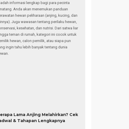
adah informasi lengkap bagi para pecinta
inatang. Anda akan menemukan panduan
erawatan hewan peliharaan (anjing, kucing, dan
ainnya). Juga wawasan tentang perilaku hewan,
onservasi, kesehatan, dan nutrisi. Dari satwa liar
ingga teman di rumah, kategori ini cocok untuk
emilik hewan, calon pemilik, atau siapa pun
ang ingin tahu lebih banyak tentang dunia
ewan.
erapa Lama Anjing Melahirkan? Cek
adwal & Tahapan Lengkapnya
elurut Etruska,