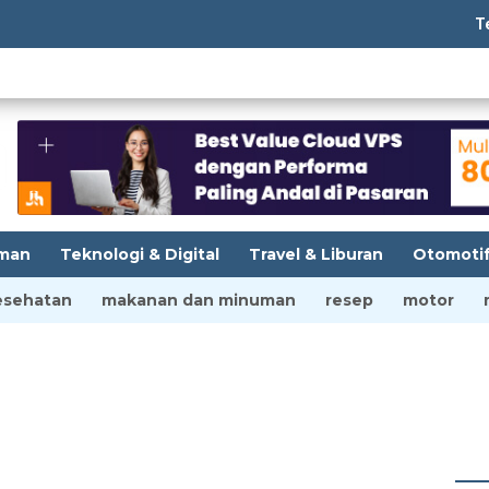
Tempat
man
Teknologi & Digital
Travel & Liburan
Otomoti
esehatan
makanan dan minuman
resep
motor