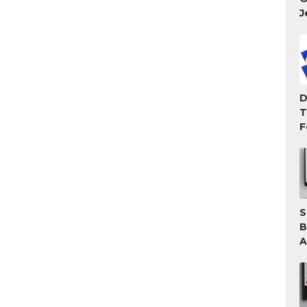
J
D
T
F
T
M
S
B
A
A
T
G
W