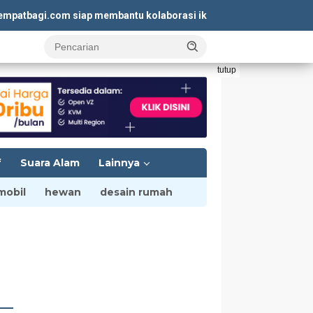
bagi.com siap membantu kolaborasi iklan yang menguntungkan. K
tutup
f
Suara Alam
Lainnya
mobil
hewan
desain rumah