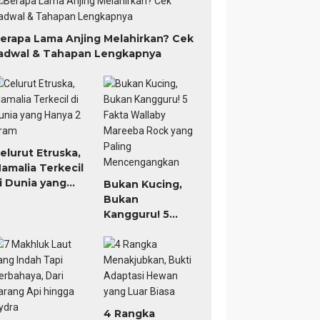
erapa Lama Anjing Melahirkan? Cek
adwal & Tahapan Lengkapnya
elurut Etruska,
amalia Terkecil
i Dunia yang
Bukan Kucing,
anya 2 Gram
Bukan
Kangguru! 5
Fakta Wallaby
Mareeba Rock
yang Paling
Mencengangkan
4 Rangka