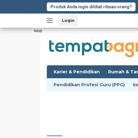
Langsung
Produk Anda ingin dilihat ribuan orang?
ke
konten
Login
tutup
Karier & Pendidikan
Rumah & Ta
Pendidikan Profesi Guru (PPG)
k