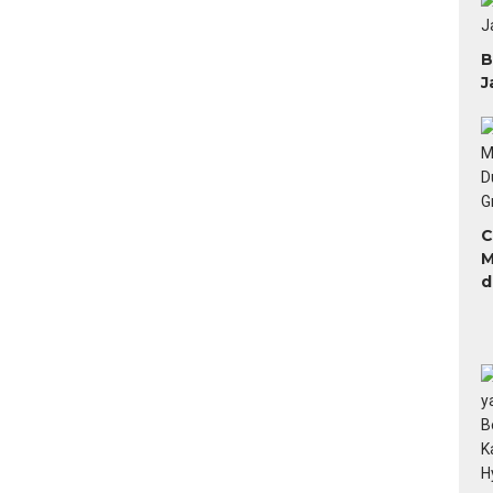
B
J
C
M
d
H