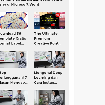
erry di Microsoft Word
ownload 36
The Ultimate
emplate Gratis
Premium
ormat Label
Creative Font
om Jerry TnJ
Bundle Only $19
icrosoft Word
top
Mengenal Deep
erlangganan! 7
Learning dan
lasan Mengapa
Cara Instan
IGURU Adalah
Membuat RPP
ool AI untuk
atau Modul Ajar
uru Paling
orth It (Bayar