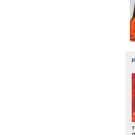
P
T
O