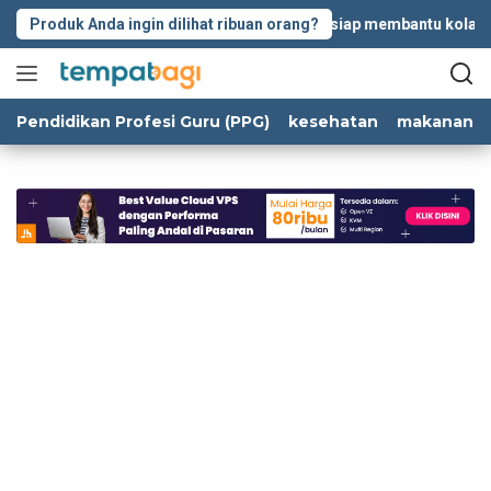
Langsung
Produk Anda ingin dilihat ribuan orang?
Tempatbagi.com siap membantu kolaboras
ke
konten
Pendidikan Profesi Guru (PPG)
kesehatan
makanan d