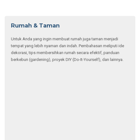
5 Cara Memperbaiki
Tembok Retak dengan
Tren Hunian Modern,
Efisien!
Mengoptimalkan
Desain Rumah Mungil
Agar Fungsional
Denah Rumah 7×12
10 Kesalahan yang
Panjang, Desain
Membuat Rumah
Sederhana Tapi
Elegan Jadi Tidak
Menawan!
Menarik
Selengkapnya