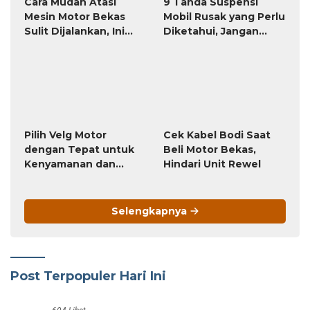
Post Terpopuler Hari Ini
604 Lihat
1
Download 36 Template Gratis Format Label
Tom Jerry TnJ Microsoft Word
77 Lihat
2
Kumpulan Soal Agama Katolik Kelas 1 SD
Semester 1 Kurikulum Merdeka (PG & Essay
HOTS)
71 Lihat
3
7 Penyebab Tangan Sakit Nyeri, Waspadai
Gejala Artritis
70 Lihat
4
Kumpulan Soal PJOK Kelas 1 SD Semester 1
Kurikulum Merdeka (PG & Essay HOTS)
65 Lihat