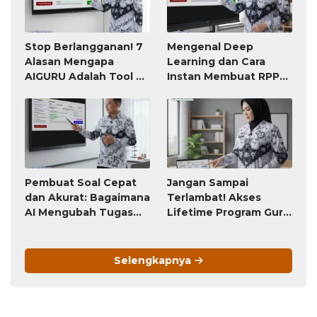
Stop Berlangganan! 7
Mengenal Deep
Alasan Mengapa
Learning dan Cara
AIGURU Adalah Tool AI
Instan Membuat RPP
untuk Guru Paling
atau Modul Ajar
Worth It (Bayar 79
Ribu, Untung Seumur
Hidup)
Pembuat Soal Cepat
Jangan Sampai
dan Akurat: Bagaimana
Terlambat! Akses
AI Mengubah Tugas
Lifetime Program Guru
Penyusunan Soal dari
(Bayar Sekali, Pakai
Jam-Jam Menjadi
Selamanya) Ini Akan
Hitungan Detik
Berubah Menjadi
Selengkapnya
Langganan Bulanan