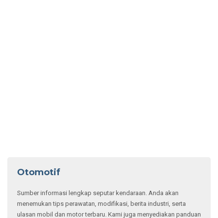
Otomotif
Sumber informasi lengkap seputar kendaraan. Anda akan
menemukan tips perawatan, modifikasi, berita industri, serta
ulasan mobil dan motor terbaru. Kami juga menyediakan panduan
membeli/menjual kendaraan bekas atau info teknologi otomotif
terkini. Ideal untuk penggemar dan pemilik kendaraan yang ingin
tetap up-to-date.
Beli Mobil Bekas LCGC Paling Untung! Komparasi
Harga Sigra, Ayla, dan Calya
3 Penyebab Rem Mobil
Bekas Berdecit
Wajib Tahu! Tips Beli