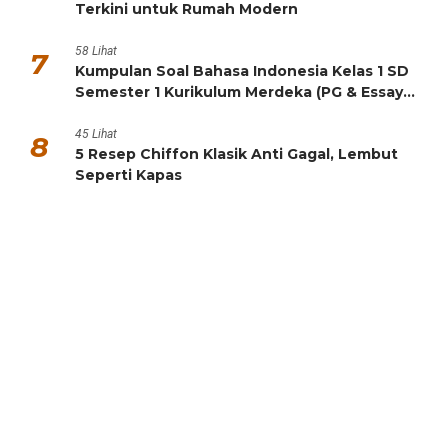
Untuk Anda yang ingin membuat rumah juga taman menjadi
tempat yang lebih nyaman dan indah. Pembahasan meliputi ide
dekorasi, tips membersihkan rumah secara efektif, panduan
berkebun (gardening), proyek DIY (Do-It-Yourself), dan lainnya.
Inspirasi Desain Interior Hunian Estetik Ala Food
Blogger, Praktis dan Instagrammable
Mewah dan Besar, Ini
10 Rumah Terbesar di
Dunia!
5 Pilihan Kulkas
Showcase Minuman
Terbaik untuk Bisnis
dan Rumah