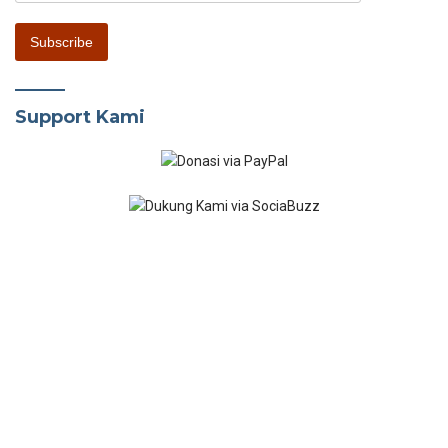
Kecantikan & Perawatan Diri
Berfokus pada kecantikan, penampilan dan perawatan diri. Mulai
dari urutan penggunaan skincare yang benar, cara mengatasi
masalah kulit, hingga tutorial makeup untuk pemula.
Indeks
Kode Etik
Kebijakan Privasi
Disclaimer
Panduan Pengguna
Tentang Kami
Kontak Kami
Copyright @ 2026 Tempatbagi. All right reserved