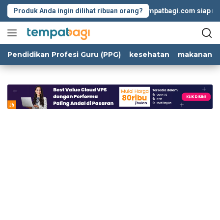
Langsung
Produk Anda ingin dilihat ribuan orang?
Tempatbagi.com siap memba
ke
konten
Pendidikan Profesi Guru (PPG)
kesehatan
makanan d