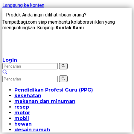
Langsung ke konten
Produk Anda ingin dilihat ribuan orang?
Tempatbagi.com siap membantu kolaborasi iklan yang
menguntungkan. Kunjungi
Kontak Kami.
Login
Pendidikan Profesi Guru (PPG)
kesehatan
makanan dan minuman
resep
motor
mobil
hewan
desain rumah