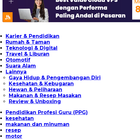
Karier & Pendidikan
Rumah & Taman
Teknologi & Digital
Travel & Liburan
Otomotif
Suara Alam
Lainnya
Gaya Hidup & Pengembangan Diri
Kesehatan & Kebugaran
Hewan & Peliharaan
Makanan & Resep Masakan
Review & Unboxing
Pendidikan Profesi Guru (PPG)
kesehatan
makanan dan minuman
resep
motor