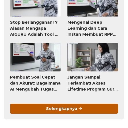
Stop Berlangganan! 7
Mengenal Deep
Alasan Mengapa
Learning dan Cara
AIGURU Adalah Tool AI
Instan Membuat RPP
untuk Guru Paling
atau Modul Ajar
Worth It (Bayar 79
Ribu, Untung Seumur
Hidup)
Pembuat Soal Cepat
Jangan Sampai
dan Akurat: Bagaimana
Terlambat! Akses
AI Mengubah Tugas
Lifetime Program Guru
Penyusunan Soal dari
(Bayar Sekali, Pakai
Jam-Jam Menjadi
Selamanya) Ini Akan
Hitungan Detik
Berubah Menjadi
Selengkapnya
Langganan Bulanan