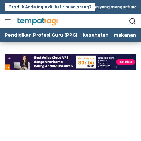
Langsung
tbagi.com siap membantu kolaborasi iklan yang menguntungkan. 
Produk Anda ingin dilihat ribuan orang?
ke
konten
Pendidikan Profesi Guru (PPG)
kesehatan
makanan d