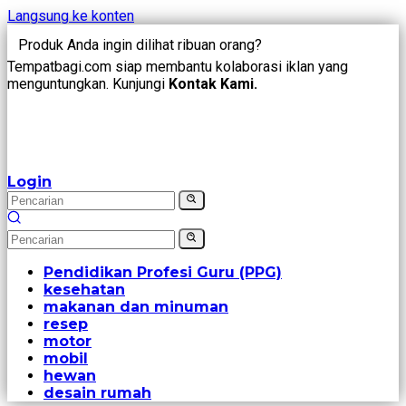
Langsung ke konten
Produk Anda ingin dilihat ribuan orang?
Tempatbagi.com siap membantu kolaborasi iklan yang
menguntungkan. Kunjungi
Kontak Kami.
Login
Pendidikan Profesi Guru (PPG)
kesehatan
makanan dan minuman
resep
motor
mobil
hewan
desain rumah