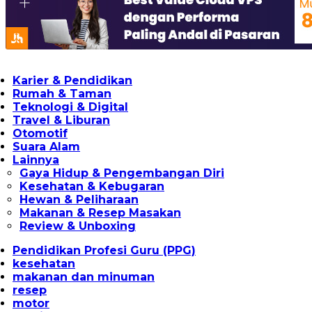
Karier & Pendidikan
Rumah & Taman
Teknologi & Digital
Travel & Liburan
Otomotif
Suara Alam
Lainnya
Gaya Hidup & Pengembangan Diri
Kesehatan & Kebugaran
Hewan & Peliharaan
Makanan & Resep Masakan
Review & Unboxing
Pendidikan Profesi Guru (PPG)
kesehatan
makanan dan minuman
resep
motor