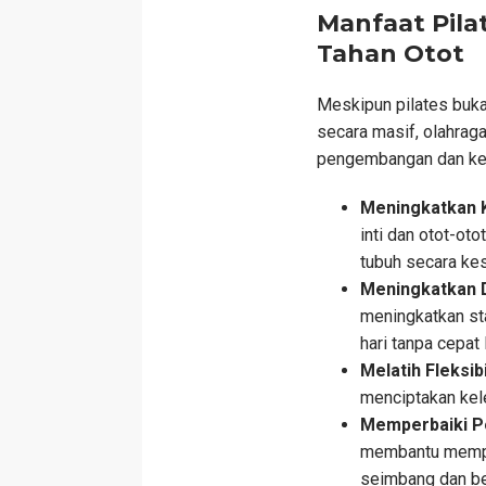
Manfaat Pila
Tahan Otot
Meskipun pilates buka
secara masif, olahrag
pengembangan dan kes
Meningkatkan K
inti dan otot-ot
tubuh secara kes
Meningkatkan D
meningkatkan st
hari tanpa cepat 
Melatih Fleksib
menciptakan kele
Memperbaiki P
membantu memper
seimbang dan ber