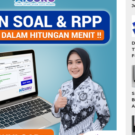
J
D
T
F
T
M
S
B
A
A
T
G
W