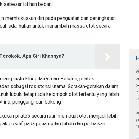
k sebesar latihan beban.
ebih memfokuskan diri pada penguatan dan peningkatan
sudah ada, bukan untuk menambah massa otot secara
Perokok, Apa Ciri Khasnya?
H
W
rang instruktur pilates dari Peloton, pilates
b
p
adan sebagai resistensi utama. Gerakan-gerakan dalam
l
uruh tubuh, tetapi ada kelompok otot tertentu yang lebih
k
ot inti, punggung, dan bokong.
h
p
kukan pilates secara rutin membuat otot menjadi lebih
y
ak positif pada penampilan tubuh dan perbaikan
h