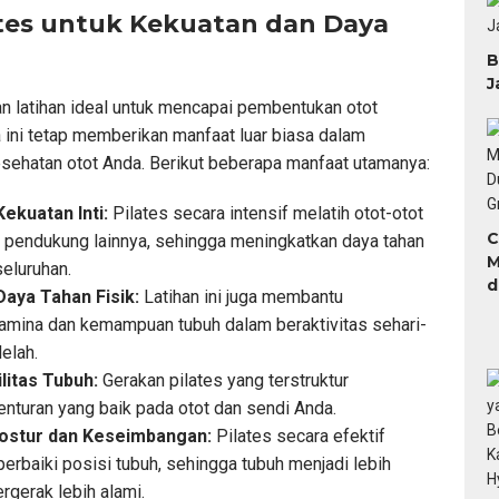
tes untuk Kekuatan dan Daya
B
J
n latihan ideal untuk mencapai pembentukan otot
a ini tetap memberikan manfaat luar biasa dalam
ehatan otot Anda. Berikut beberapa manfaat utamanya:
ekuatan Inti:
Pilates secara intensif melatih otot-otot
C
ot pendukung lainnya, sehingga meningkatkan daya tahan
M
eluruhan.
d
aya Tahan Fisik:
Latihan ini juga membantu
H
amina dan kemampuan tubuh dalam beraktivitas sehari-
lelah.
ilitas Tubuh:
Gerakan pilates yang terstruktur
nturan yang baik pada otot dan sendi Anda.
ostur dan Keseimbangan:
Pilates secara efektif
baiki posisi tubuh, sehingga tubuh menjadi lebih
gerak lebih alami.