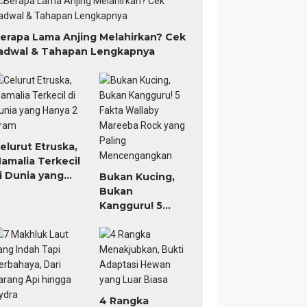
erapa Lama Anjing Melahirkan? Cek
adwal & Tahapan Lengkapnya
elurut Etruska,
amalia Terkecil
i Dunia yang
Bukan Kucing,
anya 2 Gram
Bukan
Kangguru! 5
Fakta Wallaby
Mareeba Rock
yang Paling
Mencengangkan
4 Rangka