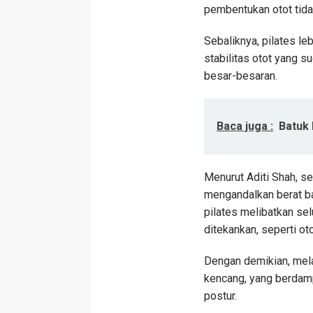
pembentukan otot tida
Sebaliknya, pilates l
stabilitas otot yang 
besar-besaran.
Baca juga :
Batuk 
Menurut Aditi Shah, seo
mengandalkan berat b
pilates melibatkan sel
ditekankan, seperti ot
Dengan demikian, mela
kencang, yang berdamp
postur.