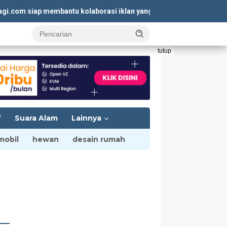
m siap membantu kolaborasi iklan yang menguntungkan. Kunjungi
tutup
f
Suara Alam
Lainnya
mobil
hewan
desain rumah