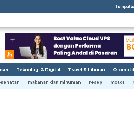
Tempatbagi.co
man
Teknologi & Digital
Travel & Liburan
Otomoti
esehatan
makanan dan minuman
resep
motor