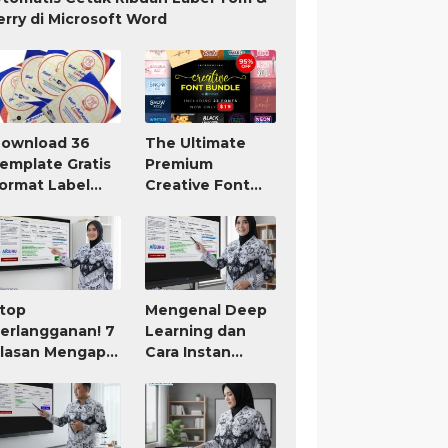
erry di Microsoft Word
ownload 36
The Ultimate
emplate Gratis
Premium
ormat Label
Creative Font
om Jerry TnJ
Bundle Only $19
icrosoft Word
top
Mengenal Deep
erlangganan! 7
Learning dan
lasan Mengapa
Cara Instan
IGURU Adalah
Membuat RPP
ool AI untuk
atau Modul Ajar
uru Paling
orth It (Bayar