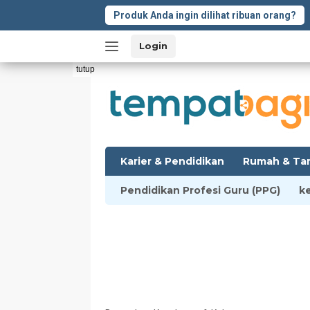
Langsung
Produk Anda ingin dilihat ribuan orang?
ke
konten
Login
tutup
Karier & Pendidikan
Rumah & Ta
Pendidikan Profesi Guru (PPG)
k