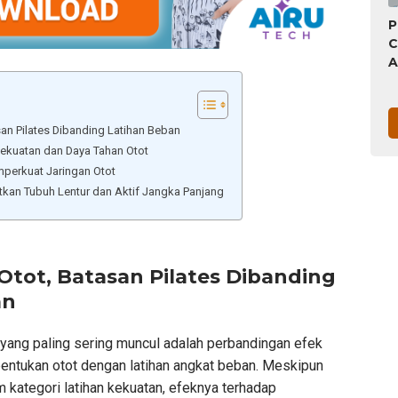
7
P
S
C
A
B
M
T
an Pilates Dibanding Latihan Beban
P
Kekuatan dan Daya Tahan Otot
S
perkuat Jaringan Otot
J
tkan Tubuh Lentur dan Aktif Jangka Panjang
H
tot, Batasan Pilates Dibanding
an
 yang paling sering muncul adalah perbandingan efek
entukan otot dengan latihan angkat beban. Meskipun
 kategori latihan kekuatan, efeknya terhadap