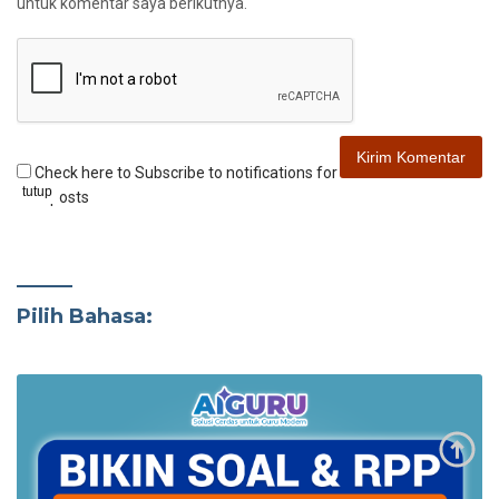
untuk komentar saya berikutnya.
Check here to Subscribe to notifications for
tutup
new posts
Pilih Bahasa: