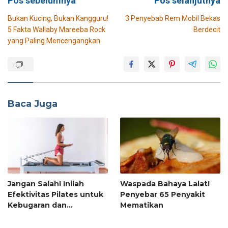
Pos sebelumnya
Pos selanjutnya
pos
Bukan Kucing, Bukan Kangguru!
3 Penyebab Rem Mobil Bekas
5 Fakta Wallaby Mareeba Rock
Berdecit
yang Paling Mencengangkan
Baca Juga
Jangan Salah! Inilah
Waspada Bahaya Lalat!
Efektivitas Pilates untuk
Penyebar 65 Penyakit
Kebugaran dan
Mematikan
Pembentukan Otot