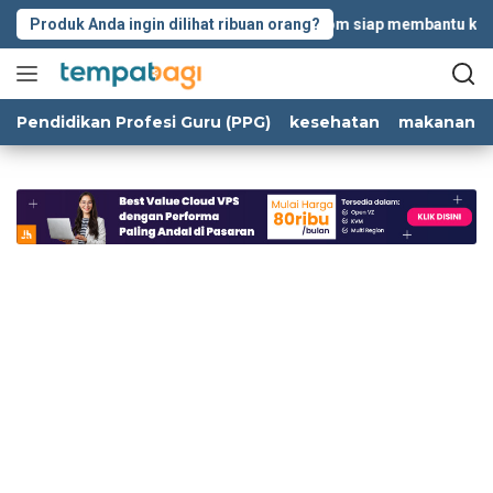
Langsung
Produk Anda ingin dilihat ribuan orang?
Tempatbagi.com siap membantu kolabor
ke
konten
Pendidikan Profesi Guru (PPG)
kesehatan
makanan d