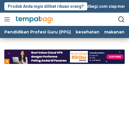
Langsung
Produk Anda ingin dilihat ribuan orang?
Tempatbagi.com siap membantu
ke
konten
Pendidikan Profesi Guru (PPG)
kesehatan
makanan d