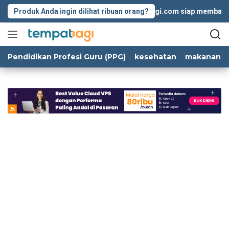
Langsung
Produk Anda ingin dilihat ribuan orang?
Tempatbagi.com siap membantu kol
ke
konten
Pendidikan Profesi Guru (PPG)
kesehatan
makanan d