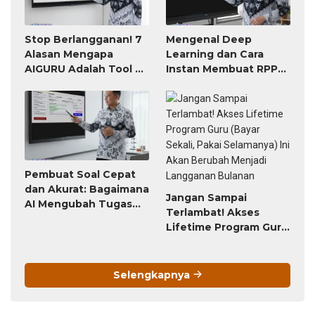
Stop Berlangganan! 7
Mengenal Deep
Alasan Mengapa
Learning dan Cara
AIGURU Adalah Tool AI
Instan Membuat RPP
untuk Guru Paling
atau Modul Ajar
Worth It (Bayar 79
Ribu, Untung Seumur
Hidup)
Pembuat Soal Cepat
dan Akurat: Bagaimana
Jangan Sampai
AI Mengubah Tugas
Terlambat! Akses
Penyusunan Soal dari
Lifetime Program Guru
Jam-Jam Menjadi
(Bayar Sekali, Pakai
Hitungan Detik
Selamanya) Ini Akan
Berubah Menjadi
Selengkapnya
Langganan Bulanan