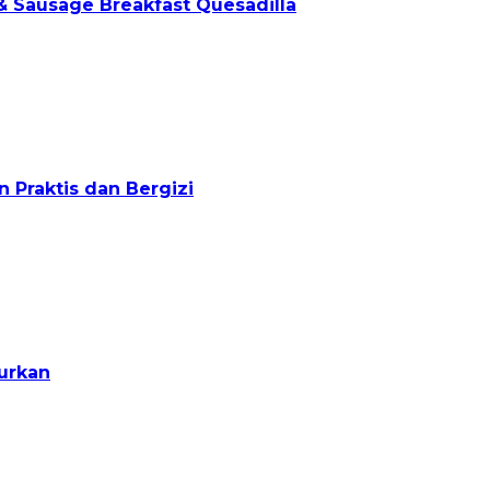
 & Sausage Breakfast Quesadilla
Praktis dan Bergizi
urkan