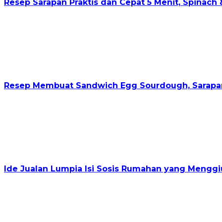
Resep Sarapan Praktis dan Cepat 5 Menit, Spinach
Resep Membuat Sandwich Egg Sourdough, Sarapan 
Ide Jualan Lumpia Isi Sosis Rumahan yang Menggi