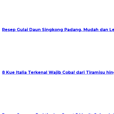
Resep Gulai Daun Singkong Padang, Mudah dan Le
8 Kue Italia Terkenal Wajib Coba! dari Tiramisu h