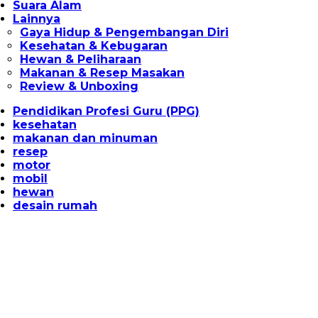
Suara Alam
Lainnya
Gaya Hidup & Pengembangan Diri
Kesehatan & Kebugaran
Hewan & Peliharaan
Makanan & Resep Masakan
Review & Unboxing
Pendidikan Profesi Guru (PPG)
kesehatan
makanan dan minuman
resep
motor
mobil
hewan
desain rumah