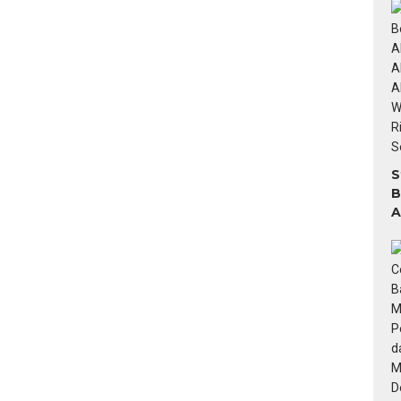
M
S
B
A
A
T
G
W
7
S