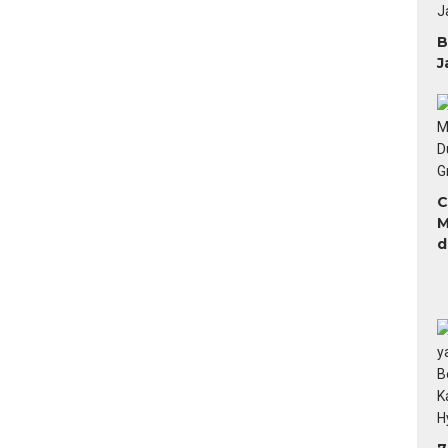
B
J
C
M
d
H