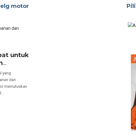
velg motor
Pil
pat untuk
n
l yang
manan dan
tor memutuskan
el…