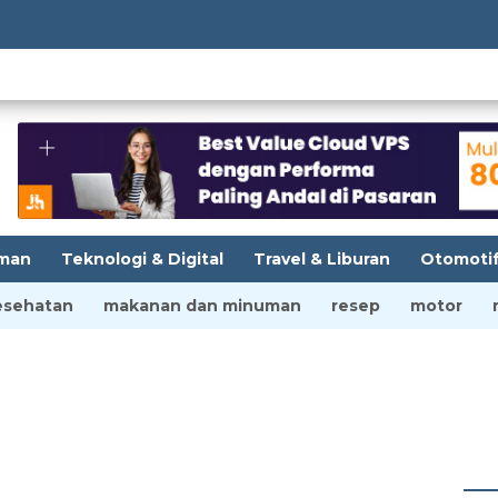
man
Teknologi & Digital
Travel & Liburan
Otomoti
esehatan
makanan dan minuman
resep
motor