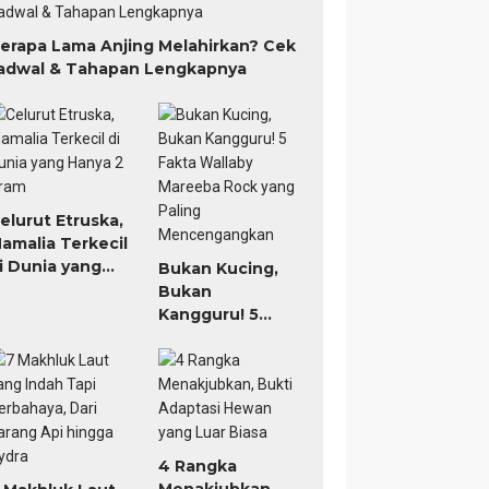
erapa Lama Anjing Melahirkan? Cek
adwal & Tahapan Lengkapnya
elurut Etruska,
amalia Terkecil
i Dunia yang
Bukan Kucing,
anya 2 Gram
Bukan
Kangguru! 5
Fakta Wallaby
Mareeba Rock
yang Paling
Mencengangkan
4 Rangka
Menakjubkan,