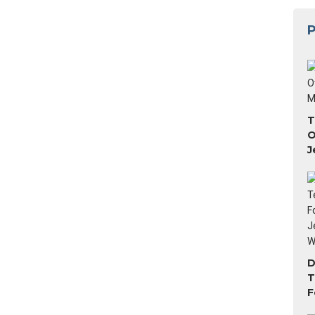
P
T
O
J
D
T
F
T