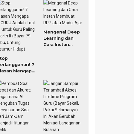
icrosoft Word
Mengenal Deep
Learning dan
Cara Instan
Membuat RPP
atau Modul Ajar
top
erlangganan! 7
lasan Mengapa
IGURU Adalah
ool AI untuk
uru Paling
orth It (Bayar
9 Ribu, Untung
eumur Hidup)