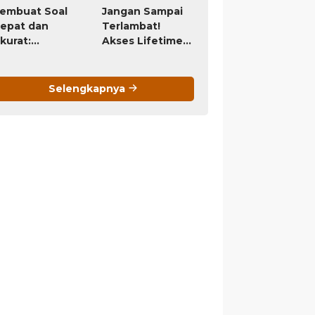
embuat Soal
Jangan Sampai
epat dan
Terlambat!
kurat:
Akses Lifetime
agaimana AI
Program Guru
engubah
(Bayar Sekali,
ugas
Pakai
Selengkapnya
enyusunan
Selamanya) Ini
oal dari Jam-
Akan Berubah
am Menjadi
Menjadi
itungan Detik
Langganan
Bulanan