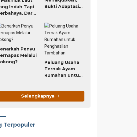
 Makhluk Laut
Bukti Adaptasi
ang Indah Tapi
Hewan yang
erbahaya, Dari
Luar Biasa
arang Api
ingga Hydra
enarkah Penyu
ernapas Melalui
okong?
Peluang Usaha
Ternak Ayam
Rumahan untuk
Penghasilan
Tambahan
Selengkapnya
g Terpopuler