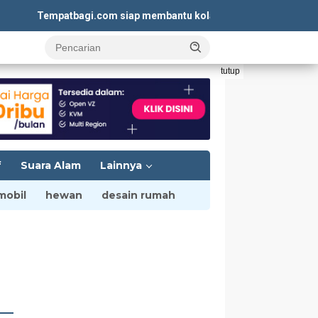
Tempatbagi.com siap membantu kolaborasi iklan yang mengunt
tutup
f
Suara Alam
Lainnya
mobil
hewan
desain rumah