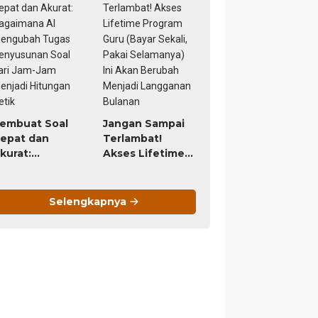
uru Paling
orth It (Bayar
9 Ribu, Untung
eumur Hidup)
embuat Soal
Jangan Sampai
epat dan
Terlambat!
kurat:
Akses Lifetime
agaimana AI
Program Guru
engubah
(Bayar Sekali,
ugas
Pakai
Selengkapnya
enyusunan
Selamanya) Ini
oal dari Jam-
Akan Berubah
am Menjadi
Menjadi
itungan Detik
Langganan
Bulanan