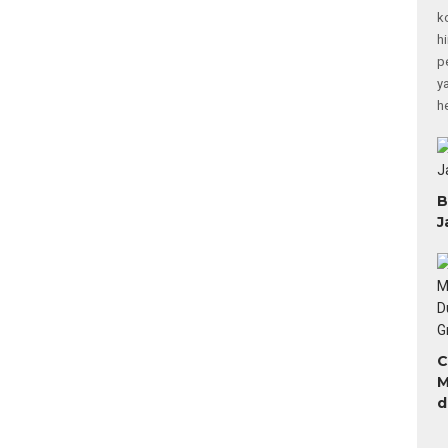
k
h
p
y
h
B
J
C
M
d
H