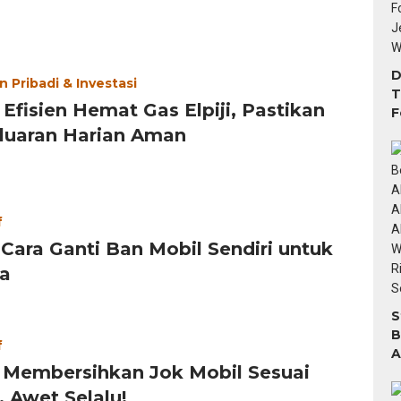
D
 Pribadi & Investasi
T
 Efisien Hemat Gas Elpiji, Pastikan
F
T
luaran Harian Aman
M
f
 Cara Ganti Ban Mobil Sendiri untuk
a
S
B
f
A
 Membersihkan Jok Mobil Sesuai
A
T
 Awet Selalu!