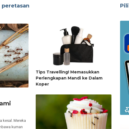
n peretasan
Pil
Tips Travelling! Memasukkan
Perlengkapan Mandi ke Dalam
Koper
lami
ta kesal. Mereka
membawa kuman