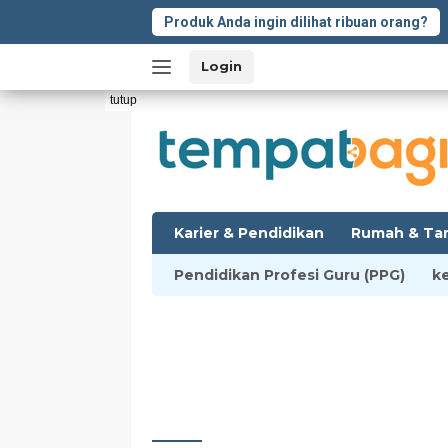
Langsung
Produk Anda ingin dilihat ribuan orang?
ke
konten
Login
tutup
Karier & Pendidikan
Rumah & Ta
Pendidikan Profesi Guru (PPG)
k