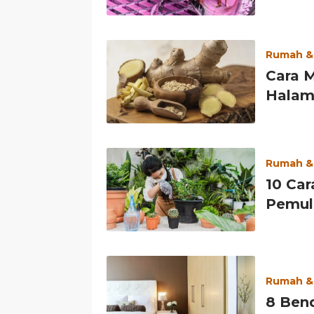
Rumah &
Cara 
Halam
Rumah &
10 Ca
Pemula
Rumah &
8 Bend