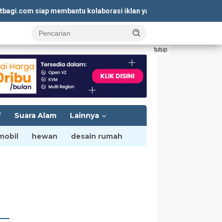
om siap membantu kolaborasi iklan yang menguntungkan. Kunjung
tutup
f
Suara Alam
Lainnya
mobil
hewan
desain rumah