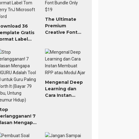
The Ultimate
Premium
ownload 36
Creative Font
emplate Gratis
Bundle Only $19
ormat Label
om Jerry TnJ
icrosoft Word
Mengenal Deep
Learning dan
Cara Instan
Membuat RPP
atau Modul Ajar
top
erlangganan! 7
lasan Mengapa
IGURU Adalah
ool AI untuk