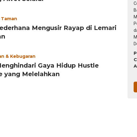
G
W
7
 Taman
S
Sederhana Mengusir Rayap di Lemari
an
P
an & Kebugaran
C
Menghindari Gaya Hidup Hustle
A
B
e yang Melelahkan
M
T
P
S
J
H