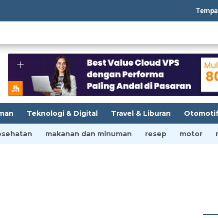
Tempatbagi.c
man
Teknologi & Digital
Travel & Liburan
Otomoti
esehatan
makanan dan minuman
resep
motor