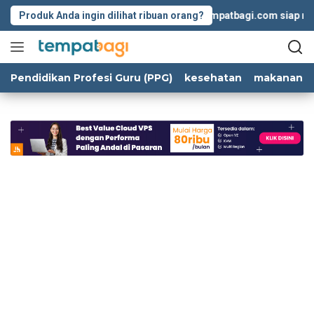
Langsung
Produk Anda ingin dilihat ribuan orang?
Tempatbagi.com siap memba
ke
konten
Pendidikan Profesi Guru (PPG)
kesehatan
makanan d