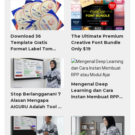
Download 36
The Ultimate Premium
Template Gratis
Creative Font Bundle
Format Label Tom
Only $19
Jerry TnJ Microsoft
Word
Mengenal Deep
Learning dan Cara
Stop Berlangganan! 7
Instan Membuat RPP
Alasan Mengapa
atau Modul Ajar
AIGURU Adalah Tool AI
untuk Guru Paling
Worth It (Bayar 79
Ribu, Untung Seumur
Hidup)