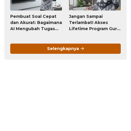
Pembuat Soal Cepat
Jangan Sampai
dan Akurat: Bagaimana
Terlambat! Akses
AI Mengubah Tugas
Lifetime Program Guru
Penyusunan Soal dari
(Bayar Sekali, Pakai
Jam-Jam Menjadi
Selamanya) Ini Akan
Hitungan Detik
Berubah Menjadi
Selengkapnya
Langganan Bulanan