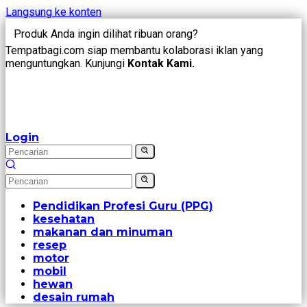
Langsung ke konten
Produk Anda ingin dilihat ribuan orang?
Tempatbagi.com siap membantu kolaborasi iklan yang
menguntungkan. Kunjungi
Kontak Kami.
Login
Pendidikan Profesi Guru (PPG)
kesehatan
makanan dan minuman
resep
motor
mobil
hewan
desain rumah