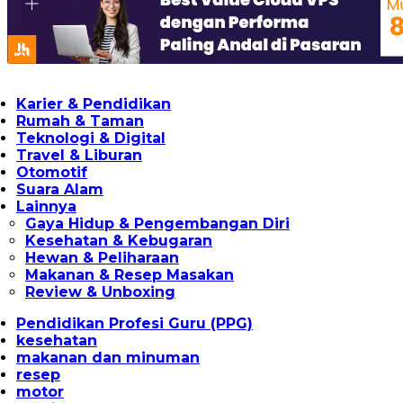
Karier & Pendidikan
Rumah & Taman
Teknologi & Digital
Travel & Liburan
Otomotif
Suara Alam
Lainnya
Gaya Hidup & Pengembangan Diri
Kesehatan & Kebugaran
Hewan & Peliharaan
Makanan & Resep Masakan
Review & Unboxing
Pendidikan Profesi Guru (PPG)
kesehatan
makanan dan minuman
resep
motor