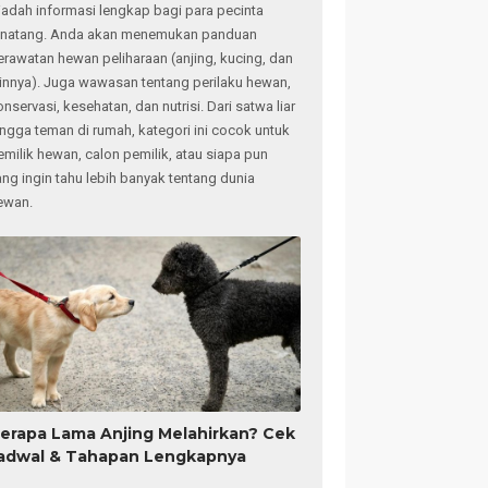
adah informasi lengkap bagi para pecinta
inatang. Anda akan menemukan panduan
erawatan hewan peliharaan (anjing, kucing, dan
ainnya). Juga wawasan tentang perilaku hewan,
onservasi, kesehatan, dan nutrisi. Dari satwa liar
ingga teman di rumah, kategori ini cocok untuk
emilik hewan, calon pemilik, atau siapa pun
ang ingin tahu lebih banyak tentang dunia
ewan.
erapa Lama Anjing Melahirkan? Cek
adwal & Tahapan Lengkapnya