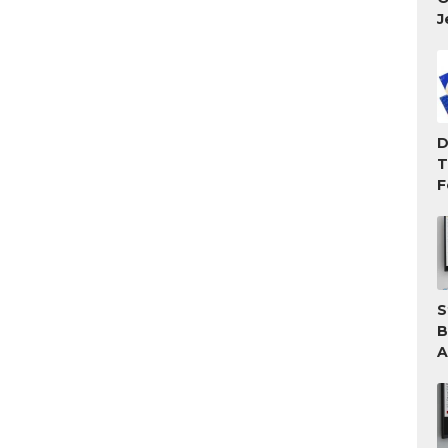
J
D
T
F
T
M
S
B
A
A
T
G
W