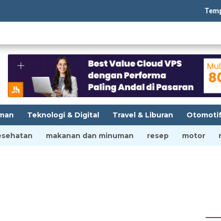
Tempatbagi
man
Teknologi & Digital
Travel & Liburan
Otomoti
esehatan
makanan dan minuman
resep
motor