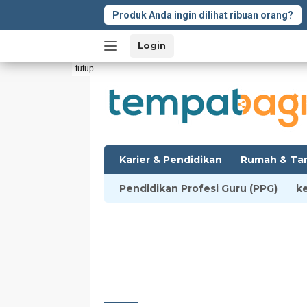
Langsung
Produk Anda ingin dilihat ribuan orang?
ke
konten
Login
tutup
Karier & Pendidikan
Rumah & Ta
Pendidikan Profesi Guru (PPG)
k