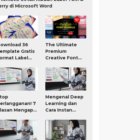
erry di Microsoft Word
ownload 36
The Ultimate
emplate Gratis
Premium
ormat Label
Creative Font
om Jerry TnJ
Bundle Only $19
icrosoft Word
top
Mengenal Deep
erlangganan! 7
Learning dan
lasan Mengapa
Cara Instan
IGURU Adalah
Membuat RPP
ool AI untuk
atau Modul Ajar
uru Paling
orth It (Bayar