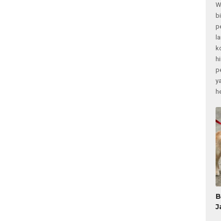
W
b
p
l
k
h
p
y
h
B
J