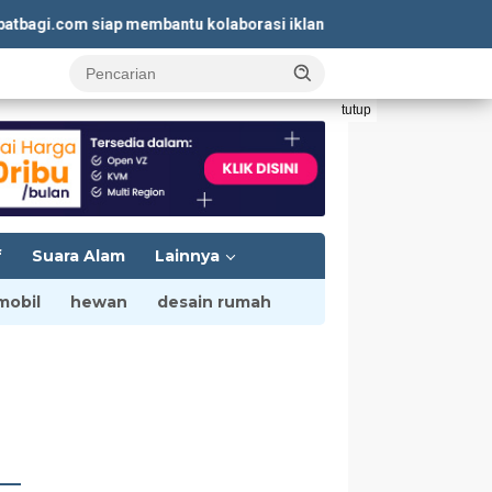
.com siap membantu kolaborasi iklan yang menguntungkan. Kunju
tutup
f
Suara Alam
Lainnya
mobil
hewan
desain rumah