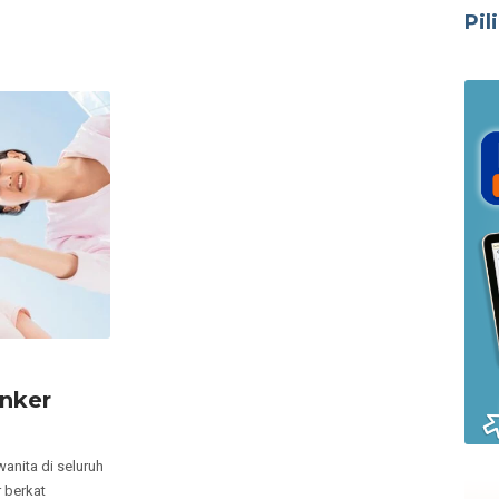
Pil
nker
anita di seluruh
 berkat