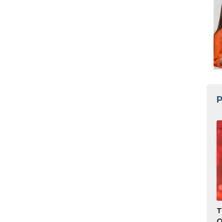
P
T
O