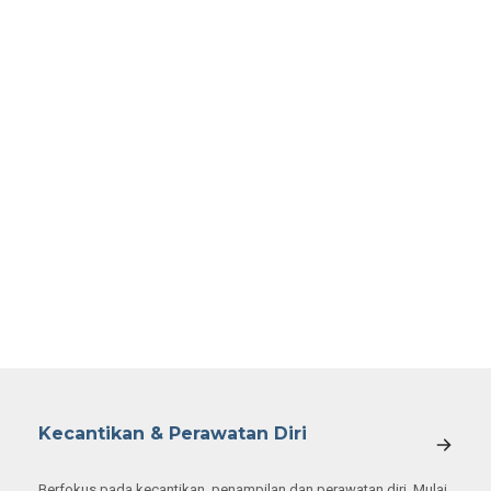
Kecantikan & Perawatan Diri
Berfokus pada kecantikan, penampilan dan perawatan diri. Mulai