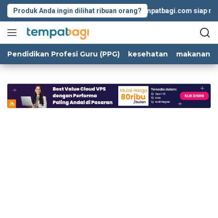
Langsung
Produk Anda ingin dilihat ribuan orang?
Tempatbagi.com siap memba
ke
konten
Pendidikan Profesi Guru (PPG)
kesehatan
makanan d