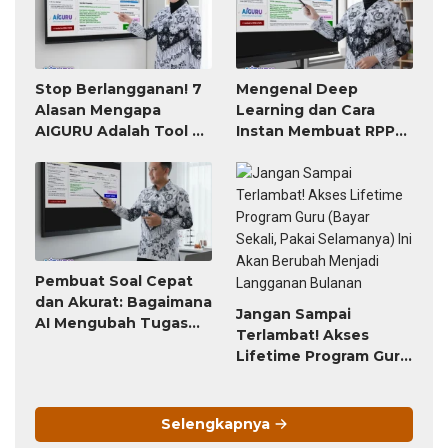
Stop Berlangganan! 7
Mengenal Deep
Alasan Mengapa
Learning dan Cara
AIGURU Adalah Tool AI
Instan Membuat RPP
untuk Guru Paling
atau Modul Ajar
Worth It (Bayar 79
Ribu, Untung Seumur
Hidup)
Pembuat Soal Cepat
dan Akurat: Bagaimana
Jangan Sampai
AI Mengubah Tugas
Terlambat! Akses
Penyusunan Soal dari
Lifetime Program Guru
Jam-Jam Menjadi
(Bayar Sekali, Pakai
Hitungan Detik
Selamanya) Ini Akan
Berubah Menjadi
Selengkapnya
Langganan Bulanan