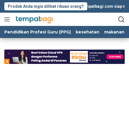
Langsung
Produk Anda ingin dilihat ribuan orang?
Tempatbagi.com siap memban
ke
konten
Pendidikan Profesi Guru (PPG)
kesehatan
makanan d