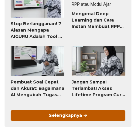
Mengenal Deep
Learning dan Cara
Stop Berlangganan! 7
Instan Membuat RPP
Alasan Mengapa
atau Modul Ajar
AIGURU Adalah Tool AI
untuk Guru Paling
Worth It (Bayar 79
Ribu, Untung Seumur
Hidup)
Pembuat Soal Cepat
Jangan Sampai
dan Akurat: Bagaimana
Terlambat! Akses
AI Mengubah Tugas
Lifetime Program Guru
Penyusunan Soal dari
(Bayar Sekali, Pakai
Jam-Jam Menjadi
Selamanya) Ini Akan
Hitungan Detik
Berubah Menjadi
Selengkapnya
Langganan Bulanan