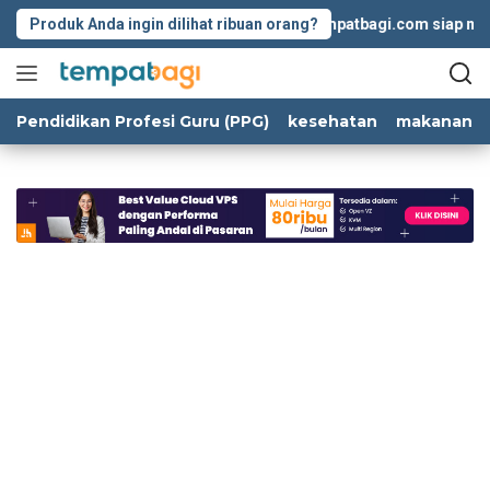
Langsung
Produk Anda ingin dilihat ribuan orang?
Tempatbagi.com siap memba
ke
konten
Pendidikan Profesi Guru (PPG)
kesehatan
makanan d