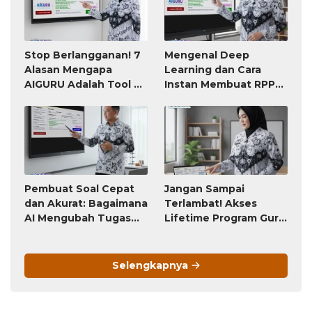
Stop Berlangganan! 7
Mengenal Deep
Alasan Mengapa
Learning dan Cara
AIGURU Adalah Tool AI
Instan Membuat RPP
untuk Guru Paling
atau Modul Ajar
Worth It (Bayar 79
Ribu, Untung Seumur
Hidup)
Pembuat Soal Cepat
Jangan Sampai
dan Akurat: Bagaimana
Terlambat! Akses
AI Mengubah Tugas
Lifetime Program Guru
Penyusunan Soal dari
(Bayar Sekali, Pakai
Jam-Jam Menjadi
Selamanya) Ini Akan
Hitungan Detik
Berubah Menjadi
Selengkapnya
Langganan Bulanan