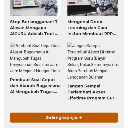
Stop Berlangganan! 7
Mengenal Deep
Alasan Mengapa
Learning dan Cara
AIGURU Adalah Tool AI
Instan Membuat RPP
untuk Guru Paling
atau Modul Ajar
Worth It (Bayar 79
Ribu, Untung Seumur
Hidup)
Pembuat Soal Cepat
dan Akurat: Bagaimana
Jangan Sampai
AI Mengubah Tugas
Terlambat! Akses
Penyusunan Soal dari
Lifetime Program Guru
Jam-Jam Menjadi
(Bayar Sekali, Pakai
Hitungan Detik
Selamanya) Ini Akan
Berubah Menjadi
Selengkapnya
Langganan Bulanan