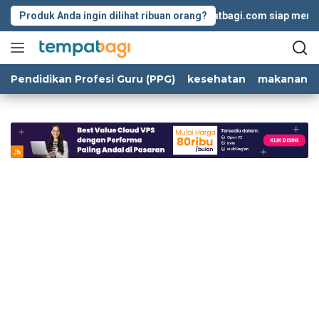
Langsung
Produk Anda ingin dilihat ribuan orang?
Tempatbagi.com siap membantu
ke
konten
Pendidikan Profesi Guru (PPG)
kesehatan
makanan d