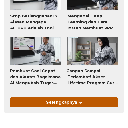
Stop Berlangganan! 7
Mengenal Deep
Alasan Mengapa
Learning dan Cara
AIGURU Adalah Tool AI
Instan Membuat RPP
untuk Guru Paling
atau Modul Ajar
Worth It (Bayar 79
Ribu, Untung Seumur
Hidup)
Pembuat Soal Cepat
Jangan Sampai
dan Akurat: Bagaimana
Terlambat! Akses
AI Mengubah Tugas
Lifetime Program Guru
Penyusunan Soal dari
(Bayar Sekali, Pakai
Jam-Jam Menjadi
Selamanya) Ini Akan
Hitungan Detik
Berubah Menjadi
Selengkapnya
Langganan Bulanan