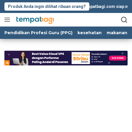
Langsung
Produk Anda ingin dilihat ribuan orang?
Tempatbagi.com siap memban
ke
konten
Pendidikan Profesi Guru (PPG)
kesehatan
makanan d