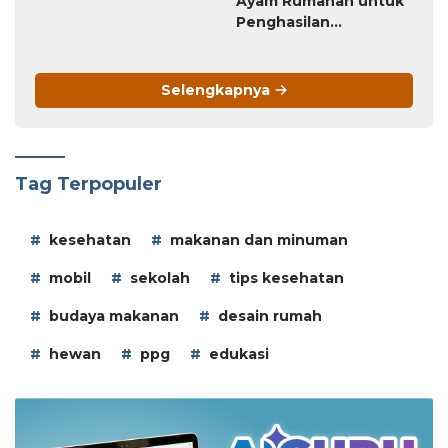
Ayam Rumahan untuk
Penghasilan
Tambahan
Selengkapnya
Tag Terpopuler
kesehatan
makanan dan minuman
mobil
sekolah
tips kesehatan
budaya makanan
desain rumah
hewan
ppg
edukasi