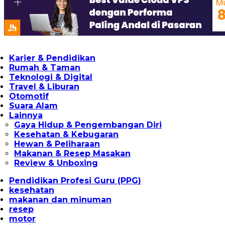
Karier & Pendidikan
Rumah & Taman
Teknologi & Digital
Travel & Liburan
Otomotif
Suara Alam
Lainnya
Gaya Hidup & Pengembangan Diri
Kesehatan & Kebugaran
Hewan & Peliharaan
Makanan & Resep Masakan
Review & Unboxing
Pendidikan Profesi Guru (PPG)
kesehatan
makanan dan minuman
resep
motor