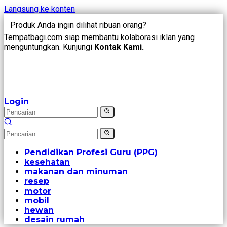
Langsung ke konten
Produk Anda ingin dilihat ribuan orang?
Tempatbagi.com siap membantu kolaborasi iklan yang
menguntungkan. Kunjungi
Kontak Kami.
Login
Pendidikan Profesi Guru (PPG)
kesehatan
makanan dan minuman
resep
motor
mobil
hewan
desain rumah