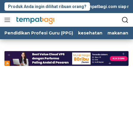
Langsung
Produk Anda ingin dilihat ribuan orang?
Tempatbagi.com siap memba
ke
konten
Pendidikan Profesi Guru (PPG)
kesehatan
makanan d