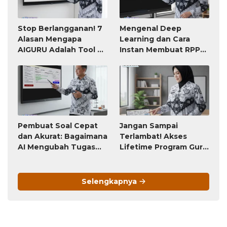
Stop Berlangganan! 7
Mengenal Deep
Alasan Mengapa
Learning dan Cara
AIGURU Adalah Tool AI
Instan Membuat RPP
untuk Guru Paling
atau Modul Ajar
Worth It (Bayar 79
Ribu, Untung Seumur
Hidup)
Pembuat Soal Cepat
Jangan Sampai
dan Akurat: Bagaimana
Terlambat! Akses
AI Mengubah Tugas
Lifetime Program Guru
Penyusunan Soal dari
(Bayar Sekali, Pakai
Jam-Jam Menjadi
Selamanya) Ini Akan
Hitungan Detik
Berubah Menjadi
Selengkapnya
Langganan Bulanan