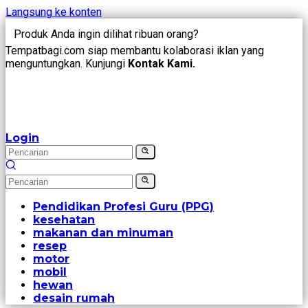
Langsung ke konten
Produk Anda ingin dilihat ribuan orang?
Tempatbagi.com siap membantu kolaborasi iklan yang
menguntungkan. Kunjungi
Kontak Kami.
Login
Pendidikan Profesi Guru (PPG)
kesehatan
makanan dan minuman
resep
motor
mobil
hewan
desain rumah