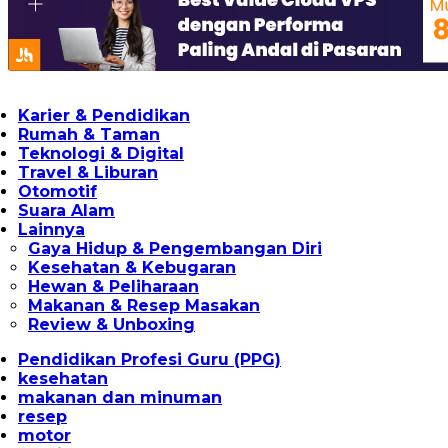
Karier & Pendidikan
Rumah & Taman
Teknologi & Digital
Travel & Liburan
Otomotif
Suara Alam
Lainnya
Gaya Hidup & Pengembangan Diri
Kesehatan & Kebugaran
Hewan & Peliharaan
Makanan & Resep Masakan
Review & Unboxing
Pendidikan Profesi Guru (PPG)
kesehatan
makanan dan minuman
resep
motor