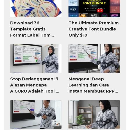
Download 36
The Ultimate Premium
Template Gratis
Creative Font Bundle
Format Label Tom
Only $19
Jerry TnJ Microsoft
Word
Stop Berlangganan! 7
Mengenal Deep
Alasan Mengapa
Learning dan Cara
AIGURU Adalah Tool AI
Instan Membuat RPP
untuk Guru Paling
atau Modul Ajar
Worth It (Bayar 79
Ribu, Untung Seumur
Hidup)