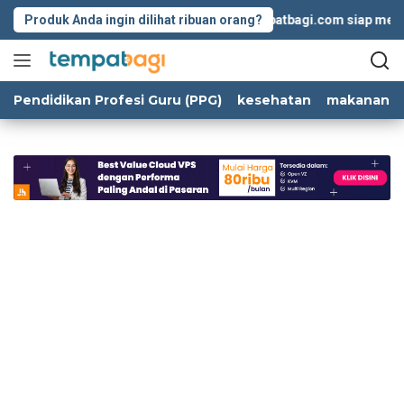
Langsung
Produk Anda ingin dilihat ribuan orang?
Tempatbagi.com siap membant
ke
konten
Pendidikan Profesi Guru (PPG)
kesehatan
makanan d