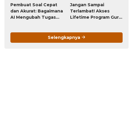
Pembuat Soal Cepat
Jangan Sampai
dan Akurat: Bagaimana
Terlambat! Akses
AI Mengubah Tugas
Lifetime Program Guru
Penyusunan Soal dari
(Bayar Sekali, Pakai
Jam-Jam Menjadi
Selamanya) Ini Akan
Hitungan Detik
Berubah Menjadi
Selengkapnya
Langganan Bulanan