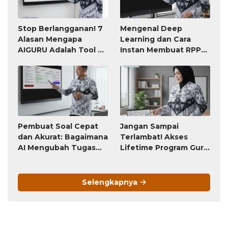
Stop Berlangganan! 7
Mengenal Deep
Alasan Mengapa
Learning dan Cara
AIGURU Adalah Tool AI
Instan Membuat RPP
untuk Guru Paling
atau Modul Ajar
Worth It (Bayar 79
Ribu, Untung Seumur
Hidup)
Pembuat Soal Cepat
Jangan Sampai
dan Akurat: Bagaimana
Terlambat! Akses
AI Mengubah Tugas
Lifetime Program Guru
Penyusunan Soal dari
(Bayar Sekali, Pakai
Jam-Jam Menjadi
Selamanya) Ini Akan
Hitungan Detik
Berubah Menjadi
Selengkapnya
Langganan Bulanan