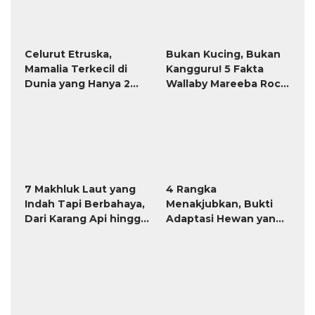
Celurut Etruska,
Mamalia Terkecil di
Bukan Kucing, Bukan
Dunia yang Hanya 2
Kangguru! 5 Fakta
Gram
Wallaby Mareeba Rock
yang Paling
Mencengangkan
7 Makhluk Laut yang
4 Rangka
Indah Tapi Berbahaya,
Menakjubkan, Bukti
Dari Karang Api hingga
Adaptasi Hewan yang
Hydra
Luar Biasa
Benarkah Penyu
Bernapas Melalui
Peluang Usaha Ternak
Bokong?
Ayam Rumahan untuk
Penghasilan
Tambahan