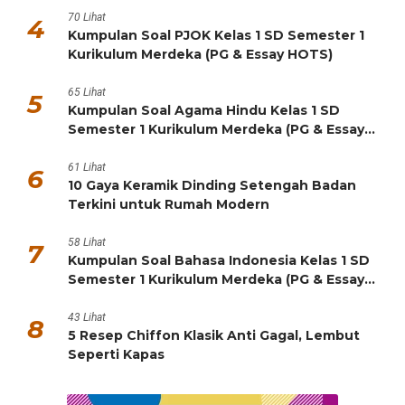
Rumah & Taman
Untuk Anda yang ingin membuat rumah juga taman menjadi
tempat yang lebih nyaman dan indah. Pembahasan meliputi ide
dekorasi, tips membersihkan rumah secara efektif, panduan
berkebun (gardening), proyek DIY (Do-It-Yourself), dan lainnya.
Inspirasi Desain Interior Hunian Estetik Ala Food
Blogger, Praktis dan Instagrammable