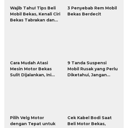
Post Terpopuler Hari Ini
601 Lihat
1
Download 36 Template Gratis Format Label
Tom Jerry TnJ Microsoft Word
77 Lihat
2
Kumpulan Soal Agama Katolik Kelas 1 SD
Semester 1 Kurikulum Merdeka (PG & Essay
HOTS)
71 Lihat
3
7 Penyebab Tangan Sakit Nyeri, Waspadai
Gejala Artritis
70 Lihat
4
Kumpulan Soal PJOK Kelas 1 SD Semester 1
Kurikulum Merdeka (PG & Essay HOTS)
65 Lihat
5
Kumpulan Soal Agama Hindu Kelas 1 SD
Semester 1 Kurikulum Merdeka (PG & Essay
HOTS)