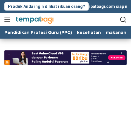
Langsung
Produk Anda ingin dilihat ribuan orang?
Tempatbagi.com siap memba
ke
konten
Pendidikan Profesi Guru (PPG)
kesehatan
makanan d