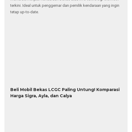
Cara Mudah Atasi
9 Tanda Suspensi
Mesin Motor Bekas
Mobil Rusak yang Perlu
Sulit Dijalankan, Ini
Diketahui, Jangan
Triknya
Sampai Terlambat!
Pilih Velg Motor
Cek Kabel Bodi Saat
dengan Tepat untuk
Beli Motor Bekas,
Kenyamanan dan
Hindari Unit Rewel
Keamanan Berkendara
Selengkapnya