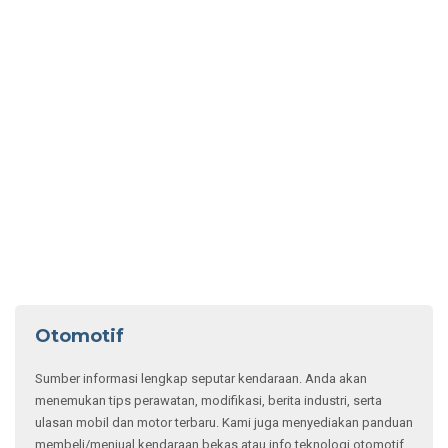
Sumber informasi lengkap seputar kendaraan. Anda akan
menemukan tips perawatan, modifikasi, berita industri, serta
ulasan mobil dan motor terbaru. Kami juga menyediakan panduan
membeli/menjual kendaraan bekas atau info teknologi otomotif
terkini. Ideal untuk penggemar dan pemilik kendaraan yang ingin
tetap up-to-date.
Beli Mobil Bekas LCGC Paling Untung! Komparasi
Harga Sigra, Ayla, dan Calya
3 Penyebab Rem Mobil
Bekas Berdecit
Wajib Tahu! Tips Beli
Mobil Bekas, Kenali Ciri
Bekas Tabrakan dan
Banjir