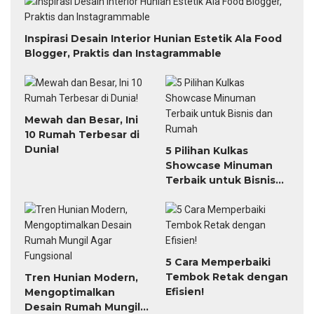
Menawan!
Menarik
Selengkapnya