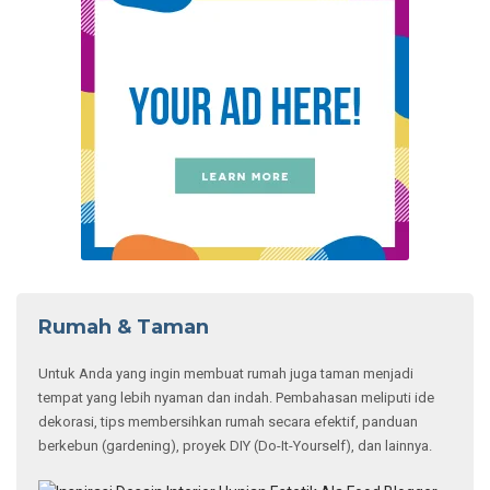
Mewah dan Besar, Ini
10 Rumah Terbesar di
Dunia!
5 Pilihan Kulkas
Showcase Minuman
Terbaik untuk Bisnis
dan Rumah
5 Cara Memperbaiki
Tembok Retak dengan
Tren Hunian Modern,
Efisien!
Mengoptimalkan
Desain Rumah Mungil
Agar Fungsional
Denah Rumah 7×12
10 Kesalahan yang
Panjang, Desain
Membuat Rumah
Sederhana Tapi
Elegan Jadi Tidak