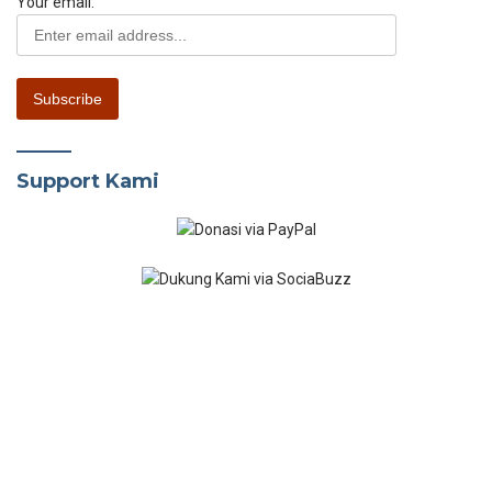
Kecantikan & Perawatan Diri
Berfokus pada kecantikan, penampilan dan perawatan diri. Mulai
dari urutan penggunaan skincare yang benar, cara mengatasi
masalah kulit, hingga tutorial makeup untuk pemula.