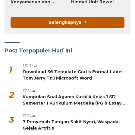
61 Lihat
6
10 Gaya Keramik Dinding Setengah Badan
Terkini untuk Rumah Modern
58 Lihat
7
Kumpulan Soal Bahasa Indonesia Kelas 1 SD
Semester 1 Kurikulum Merdeka (PG & Essay
HOTS)
43 Lihat
8
5 Resep Chiffon Klasik Anti Gagal, Lembut
Seperti Kapas