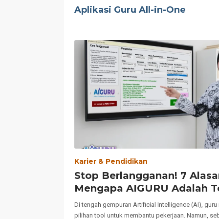
Aplikasi Guru All-in-One
Karier & Pendidikan
Stop Berlangganan! 7 Alasa
Mengapa AIGURU Adalah To
untuk Guru Paling Worth It 
Di tengah gempuran Artificial Intelligence (AI), gur
Ribu, Untung Seumur Hidup
pilihan tool untuk membantu pekerjaan. Namun, se