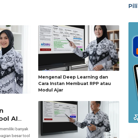
Pil
Mengenal Deep Learning dan
Cara Instan Membuat RPP atau
Modul Ajar
n
ol AI
(Bayar 79
u memiliki banyak
)
bagian besar tool