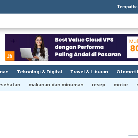
Tempatbagi.co
man
Teknologi & Digital
Travel & Liburan
Otomoti
esehatan
makanan dan minuman
resep
motor