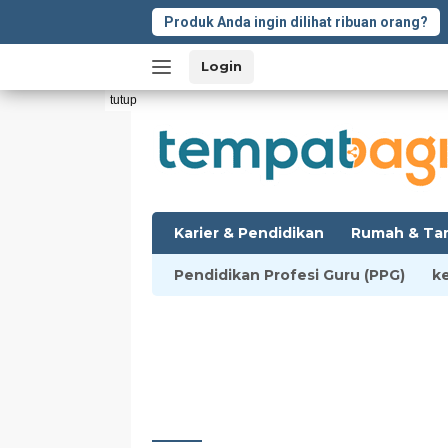
Langsung
Produk Anda ingin dilihat ribuan orang?
ke
konten
Login
tutup
Karier & Pendidikan
Rumah & Ta
Pendidikan Profesi Guru (PPG)
k