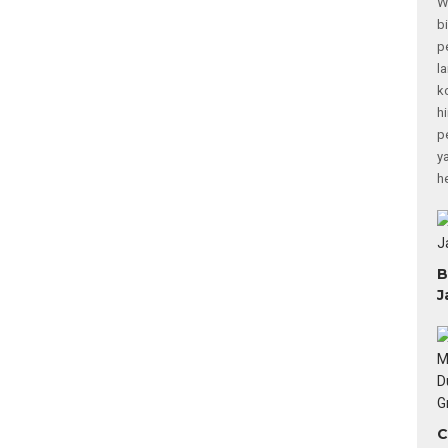
W
b
p
l
k
h
p
y
h
B
J
C