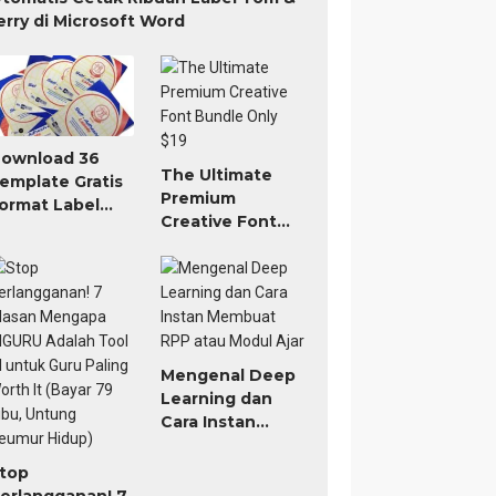
erry di Microsoft Word
ownload 36
The Ultimate
emplate Gratis
Premium
ormat Label
Creative Font
om Jerry TnJ
Bundle Only $19
icrosoft Word
Mengenal Deep
Learning dan
Cara Instan
Membuat RPP
atau Modul Ajar
top
erlangganan! 7