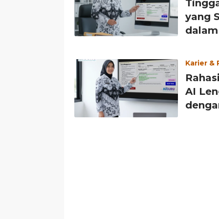
Tingga
yang S
dalam
Karier &
Rahas
AI Le
dengan