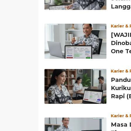
Langg
Karier &
[WAJI
Dinoba
One Te
Karier &
Pandu
Kurik
Rapi (
Karier &
Masa D