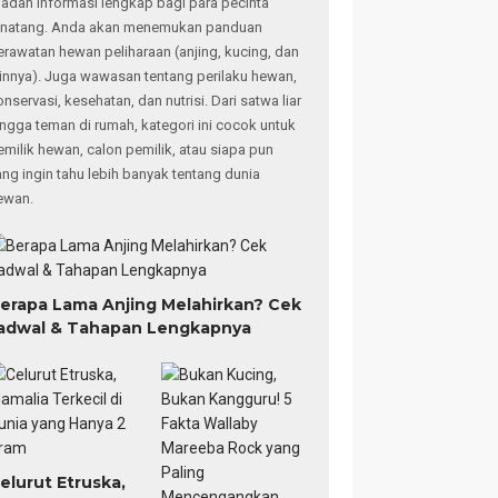
adah informasi lengkap bagi para pecinta
inatang. Anda akan menemukan panduan
erawatan hewan peliharaan (anjing, kucing, dan
ainnya). Juga wawasan tentang perilaku hewan,
onservasi, kesehatan, dan nutrisi. Dari satwa liar
ingga teman di rumah, kategori ini cocok untuk
emilik hewan, calon pemilik, atau siapa pun
ang ingin tahu lebih banyak tentang dunia
ewan.
erapa Lama Anjing Melahirkan? Cek
adwal & Tahapan Lengkapnya
elurut Etruska,