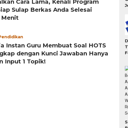
lkan Cara Lama, Kenali Program
J
iap Sulap Berkas Anda Selesai
 Menit
 Pendidikan
D
ia Instan Guru Membuat Soal HOTS
T
ngkap dengan Kunci Jawaban Hanya
F
T
 Input 1 Topik!
M
S
B