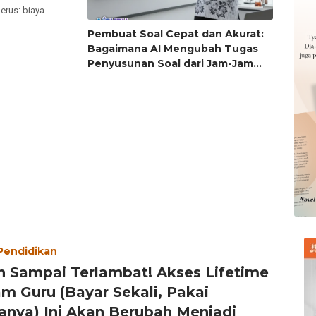
erus: biaya
Pembuat Soal Cepat dan Akurat:
Bagaimana AI Mengubah Tugas
Penyusunan Soal dari Jam-Jam
Menjadi Hitungan Detik
 Pendidikan
n Sampai Terlambat! Akses Lifetime
m Guru (Bayar Sekali, Pakai
anya) Ini Akan Berubah Menjadi