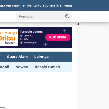
m siap membantu kolaborasi iklan yang menguntungkan. Kunjungi
K
tutup
f
Suara Alam
Lainnya
mobil
hewan
desain rumah