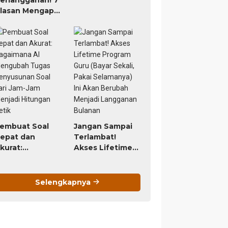
lasan Mengapa
IGURU Adalah
ool AI untuk
uru Paling
orth It (Bayar
9 Ribu, Untung
eumur Hidup)
embuat Soal
Jangan Sampai
epat dan
Terlambat!
kurat:
Akses Lifetime
agaimana AI
Program Guru
engubah
(Bayar Sekali,
ugas
Pakai
Selengkapnya
enyusunan
Selamanya) Ini
oal dari Jam-
Akan Berubah
am Menjadi
Menjadi
itungan Detik
Langganan