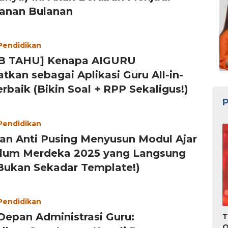
anan Bulanan
 Pendidikan
B TAHU] Kenapa AIGURU
tkan sebagai Aplikasi Guru All-in-
rbaik (Bikin Soal + RPP Sekaligus!)
P
 Pendidikan
an Anti Pusing Menyusun Modul Ajar
ulum Merdeka 2025 yang Langsung
Bukan Sekadar Template!)
 Pendidikan
epan Administrasi Guru:
T
O