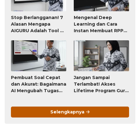
Stop Berlangganan! 7
Mengenal Deep
Alasan Mengapa
Learning dan Cara
AIGURU Adalah Tool AI
Instan Membuat RPP
untuk Guru Paling
atau Modul Ajar
Worth It (Bayar 79
Ribu, Untung Seumur
Hidup)
Pembuat Soal Cepat
Jangan Sampai
dan Akurat: Bagaimana
Terlambat! Akses
AI Mengubah Tugas
Lifetime Program Guru
Penyusunan Soal dari
(Bayar Sekali, Pakai
Jam-Jam Menjadi
Selamanya) Ini Akan
Hitungan Detik
Berubah Menjadi
Selengkapnya
Langganan Bulanan