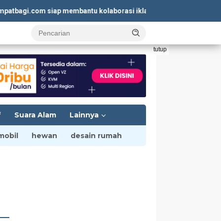
gi.com siap membantu kolaborasi iklan yang menguntungkan. Kunj
tutup
f
Suara Alam
Lainnya
mobil
hewan
desain rumah