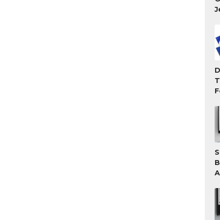
J
D
T
F
T
M
S
B
A
A
T
G
W