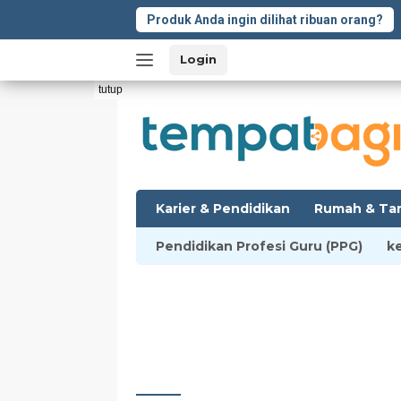
Langsung
Produk Anda ingin dilihat ribuan orang?
ke
konten
Login
tutup
Karier & Pendidikan
Rumah & Ta
Pendidikan Profesi Guru (PPG)
k