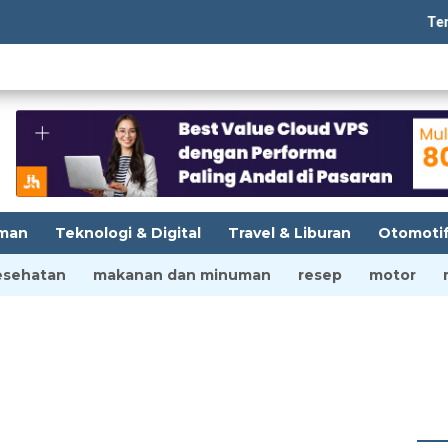
Tempatba
man
Teknologi & Digital
Travel & Liburan
Otomoti
esehatan
makanan dan minuman
resep
motor