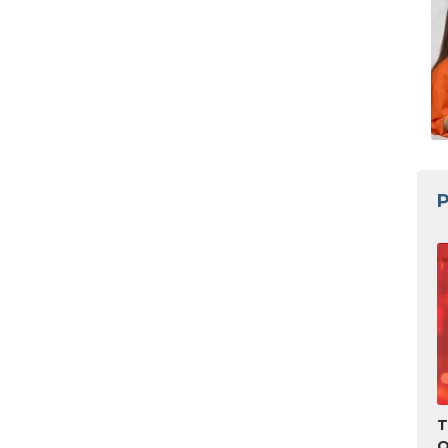
P
T
O