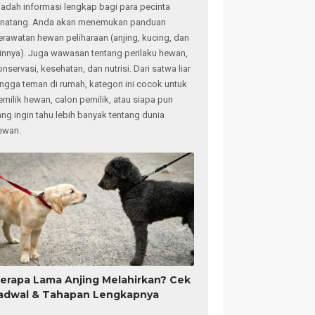
adah informasi lengkap bagi para pecinta
inatang. Anda akan menemukan panduan
erawatan hewan peliharaan (anjing, kucing, dan
ainnya). Juga wawasan tentang perilaku hewan,
onservasi, kesehatan, dan nutrisi. Dari satwa liar
ingga teman di rumah, kategori ini cocok untuk
emilik hewan, calon pemilik, atau siapa pun
ang ingin tahu lebih banyak tentang dunia
ewan.
erapa Lama Anjing Melahirkan? Cek
adwal & Tahapan Lengkapnya