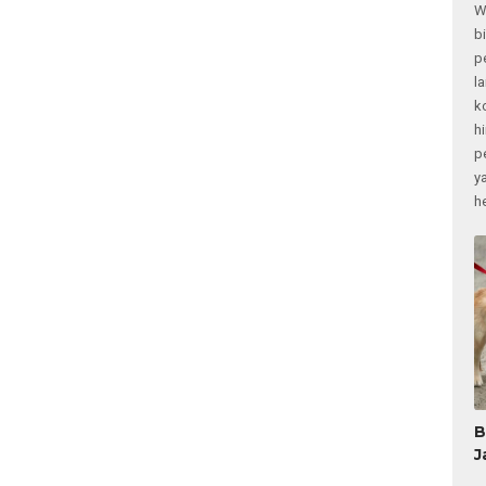
W
b
p
l
k
h
p
y
h
B
J