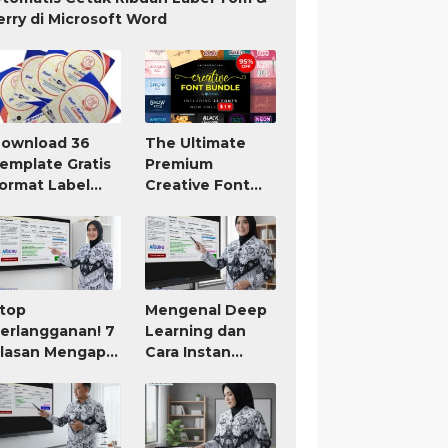
erry di Microsoft Word
ownload 36
The Ultimate
emplate Gratis
Premium
ormat Label
Creative Font
om Jerry TnJ
Bundle Only $19
icrosoft Word
top
Mengenal Deep
erlangganan! 7
Learning dan
lasan Mengapa
Cara Instan
IGURU Adalah
Membuat RPP
ool AI untuk
atau Modul Ajar
uru Paling
orth It (Bayar