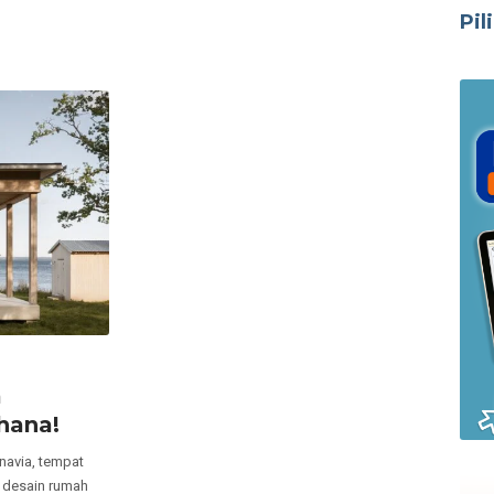
Pil
a
hana!
navia, tempat
, desain rumah