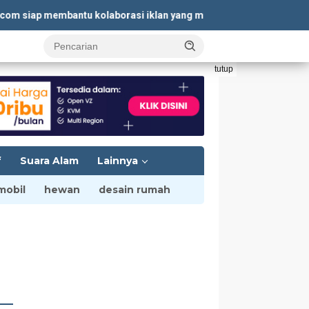
ap membantu kolaborasi iklan yang menguntungkan. Kunjungi
Kont
tutup
f
Suara Alam
Lainnya
mobil
hewan
desain rumah