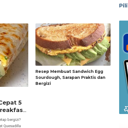
Pil
Resep Membuat Sandwich Egg
Sourdough, Sarapan Praktis dan
Bergizi
Cepat 5
reakfast
etap bergizi?
t Quesadilla