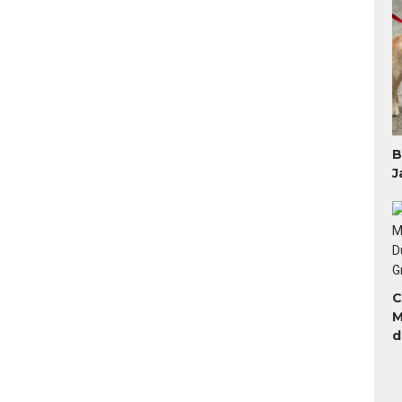
B
J
C
M
d
H