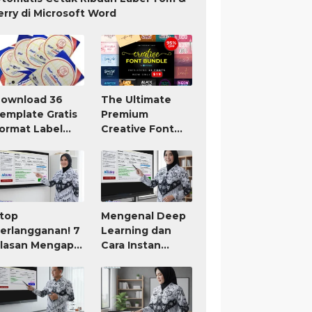
erry di Microsoft Word
ownload 36
The Ultimate
emplate Gratis
Premium
ormat Label
Creative Font
om Jerry TnJ
Bundle Only $19
icrosoft Word
top
Mengenal Deep
erlangganan! 7
Learning dan
lasan Mengapa
Cara Instan
IGURU Adalah
Membuat RPP
ool AI untuk
atau Modul Ajar
uru Paling
orth It (Bayar