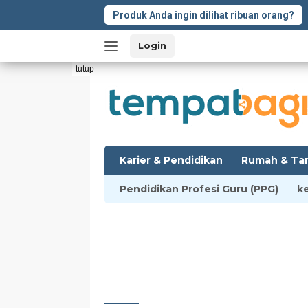
Langsung
Produk Anda ingin dilihat ribuan orang?
ke
konten
Login
tutup
Karier & Pendidikan
Rumah & Ta
Pendidikan Profesi Guru (PPG)
k