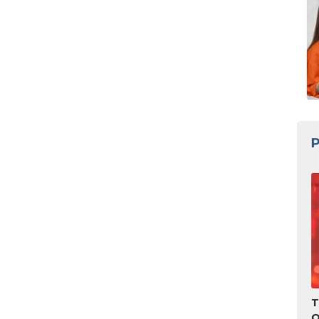
P
T
O