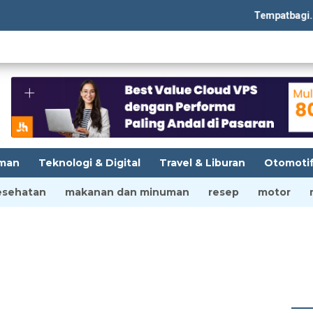
Tempatbagi.com si
man
Teknologi & Digital
Travel & Liburan
Otomoti
esehatan
makanan dan minuman
resep
motor