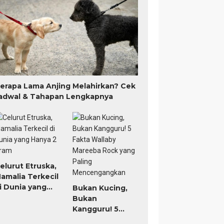
erapa Lama Anjing Melahirkan? Cek
adwal & Tahapan Lengkapnya
elurut Etruska,
amalia Terkecil
i Dunia yang
Bukan Kucing,
anya 2 Gram
Bukan
Kangguru! 5
Fakta Wallaby