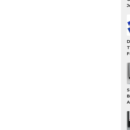
J
D
T
F
T
M
S
B
A
A
T
G
W