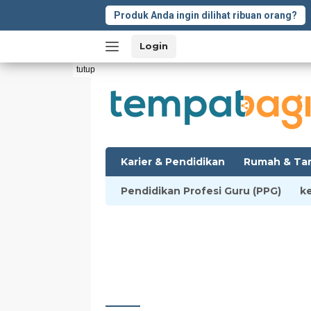
Langsung
Produk Anda ingin dilihat ribuan orang?
ke
konten
Login
tutup
Karier & Pendidikan
Rumah & Ta
Pendidikan Profesi Guru (PPG)
k