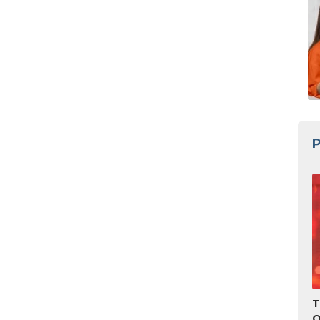
P
T
O