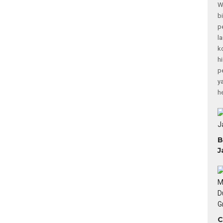
W
b
p
l
k
h
p
y
h
B
J
C