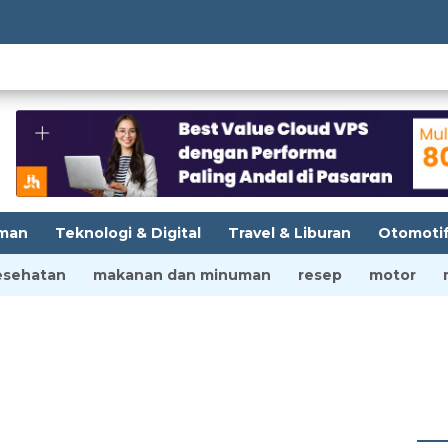
Te
man
Teknologi & Digital
Travel & Liburan
Otomoti
esehatan
makanan dan minuman
resep
motor