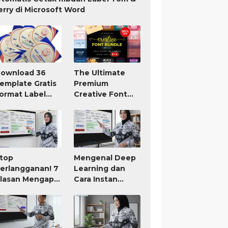
erry di Microsoft Word
ownload 36
The Ultimate
emplate Gratis
Premium
ormat Label
Creative Font
om Jerry TnJ
Bundle Only $19
icrosoft Word
top
Mengenal Deep
erlangganan! 7
Learning dan
lasan Mengapa
Cara Instan
IGURU Adalah
Membuat RPP
ool AI untuk
atau Modul Ajar
uru Paling
orth It (Bayar