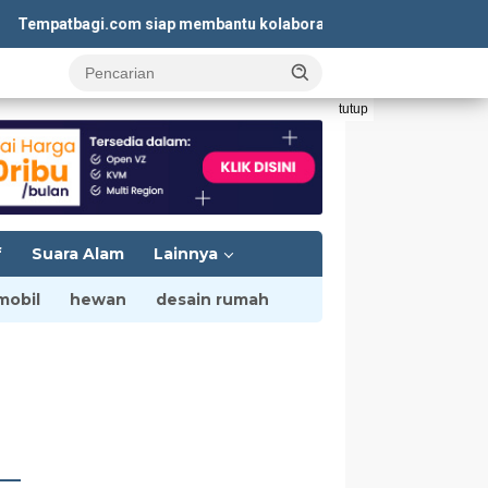
mpatbagi.com siap membantu kolaborasi iklan yang menguntungka
tutup
f
Suara Alam
Lainnya
mobil
hewan
desain rumah