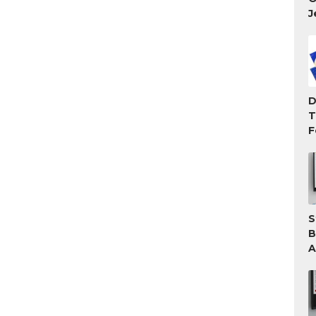
J
D
T
F
T
M
S
B
A
A
T
G
W