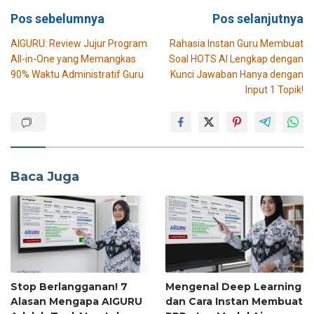
Navigasi
Pos sebelumnya
Pos selanjutnya
pos
AIGURU: Review Jujur Program
Rahasia Instan Guru Membuat
All-in-One yang Memangkas
Soal HOTS AI Lengkap dengan
90% Waktu Administratif Guru
Kunci Jawaban Hanya dengan
Input 1 Topik!
Baca Juga
Stop Berlangganan! 7
Mengenal Deep Learning
Alasan Mengapa AIGURU
dan Cara Instan Membuat