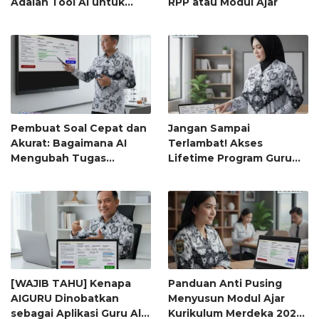
Adalah Tool AI untuk
RPP atau Modul Ajar
Guru Paling Worth It
(Bayar 79 Ribu, Untung
Seumur Hidup)
Pembuat Soal Cepat dan
Jangan Sampai
Akurat: Bagaimana AI
Terlambat! Akses
Mengubah Tugas
Lifetime Program Guru
Penyusunan Soal dari
(Bayar Sekali, Pakai
Jam-Jam Menjadi
Selamanya) Ini Akan
Hitungan Detik
Berubah Menjadi
Langganan Bulanan
[WAJIB TAHU] Kenapa
Panduan Anti Pusing
AIGURU Dinobatkan
Menyusun Modul Ajar
sebagai Aplikasi Guru All-
Kurikulum Merdeka 2025