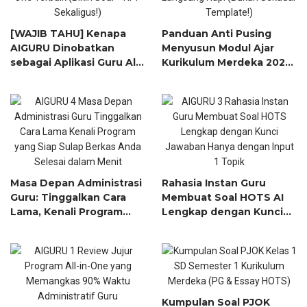
[WAJIB TAHU] Kenapa
Panduan Anti Pusing
AIGURU Dinobatkan
Menyusun Modul Ajar
sebagai Aplikasi Guru All-
Kurikulum Merdeka 2025
in-One Terbaik (Bikin
yang Langsung Rapi
Soal + RPP Sekaligus!)
(Bukan Sekadar
Template!)
Masa Depan Administrasi
Rahasia Instan Guru
Guru: Tinggalkan Cara
Membuat Soal HOTS AI
Lama, Kenali Program
Lengkap dengan Kunci
yang Siap Sulap Berkas
Jawaban Hanya dengan
Anda Selesai dalam Menit
Input 1 Topik!
Kumpulan Soal PJOK