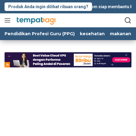
Langsung
Produk Anda ingin dilihat ribuan orang?
Tempatbagi.com siap membantu kolabor
ke
konten
Pendidikan Profesi Guru (PPG)
kesehatan
makanan d