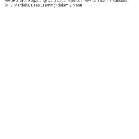
AIGURU: Stop Begadang! Cara Cepat Membuat RPP Otomatis 3 Kurikulum
(K13, Merdeka, Deep Learning) dalam 2 Menit