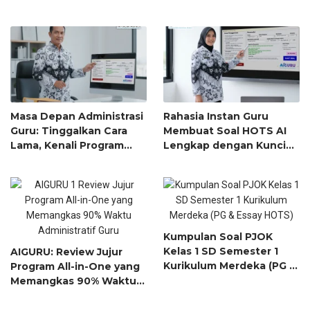
in-One Terbaik (Bikin
yang Langsung Rapi
Soal + RPP Sekaligus!)
(Bukan Sekadar
Template!)
Masa Depan Administrasi
Rahasia Instan Guru
Guru: Tinggalkan Cara
Membuat Soal HOTS AI
Lama, Kenali Program
Lengkap dengan Kunci
yang Siap Sulap Berkas
Jawaban Hanya dengan
Anda Selesai dalam Menit
Input 1 Topik!
Kumpulan Soal PJOK
Kelas 1 SD Semester 1
AIGURU: Review Jujur
Kurikulum Merdeka (PG &
Program All-in-One yang
Essay HOTS)
Memangkas 90% Waktu
Administratif Guru