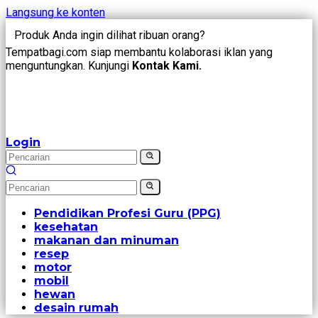
Langsung ke konten
Produk Anda ingin dilihat ribuan orang?
Tempatbagi.com siap membantu kolaborasi iklan yang
menguntungkan. Kunjungi
Kontak Kami.
Login
Pendidikan Profesi Guru (PPG)
kesehatan
makanan dan minuman
resep
motor
mobil
hewan
desain rumah