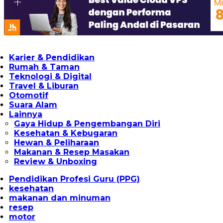
Karier & Pendidikan
Rumah & Taman
Teknologi & Digital
Travel & Liburan
Otomotif
Suara Alam
Lainnya
Gaya Hidup & Pengembangan Diri
Kesehatan & Kebugaran
Hewan & Peliharaan
Makanan & Resep Masakan
Review & Unboxing
Pendidikan Profesi Guru (PPG)
kesehatan
makanan dan minuman
resep
motor