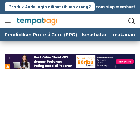
Langsung
Produk Anda ingin dilihat ribuan orang?
Tempatbagi.com siap membantu kolab
ke
konten
Pendidikan Profesi Guru (PPG)
kesehatan
makanan d