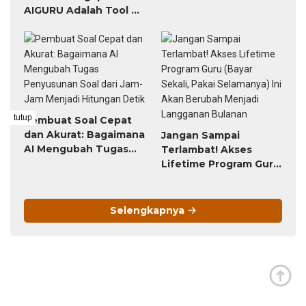
AIGURU Adalah Tool AI
untuk Guru Paling
Worth It (Bayar 79
Ribu, Untung Seumur
Hidup)
tutup
Pembuat Soal Cepat
dan Akurat: Bagaimana
Jangan Sampai
AI Mengubah Tugas
Terlambat! Akses
Penyusunan Soal dari
Lifetime Program Guru
Jam-Jam Menjadi
(Bayar Sekali, Pakai
Hitungan Detik
Selamanya) Ini Akan
Berubah Menjadi
Selengkapnya
Langganan Bulanan