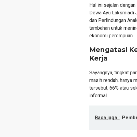
Hal ini sejalan denga
Dewa Ayu Laksmiadi J
dan Perlindungan Anak
tambahan untuk menin
ekonomi perempuan.
Mengatasi K
Kerja
Sayangnya, tingkat pa
masih rendah, hanya m
tersebut, 66% atau sek
informal.
Baca juga :
Pembe