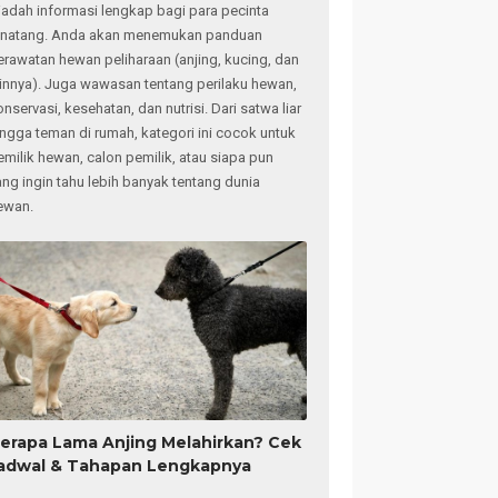
adah informasi lengkap bagi para pecinta
inatang. Anda akan menemukan panduan
erawatan hewan peliharaan (anjing, kucing, dan
ainnya). Juga wawasan tentang perilaku hewan,
onservasi, kesehatan, dan nutrisi. Dari satwa liar
ingga teman di rumah, kategori ini cocok untuk
emilik hewan, calon pemilik, atau siapa pun
ang ingin tahu lebih banyak tentang dunia
ewan.
erapa Lama Anjing Melahirkan? Cek
adwal & Tahapan Lengkapnya