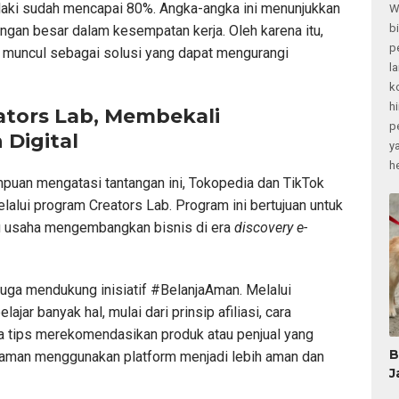
i-laki sudah mencapai 80%. Angka-angka ini menunjukkan
W
b
gan besar dalam kesempatan kerja. Oleh karena itu,
p
n muncul sebagai solusi yang dapat mengurangi
l
k
h
tors Lab, Membekali
p
 Digital
y
h
uan mengatasi tantangan ini, Tokopedia dan TikTok
lalui program Creators Lab. Program ini bertujuan untuk
 usaha mengembangkan bisnis di era
discovery e-
i juga mendukung inisiatif #BelanjaAman. Melalui
elajar banyak hal, mulai dari prinsip afiliasi, cara
a tips merekomendasikan produk atau penjual yang
B
laman menggunakan platform menjadi lebih aman dan
J