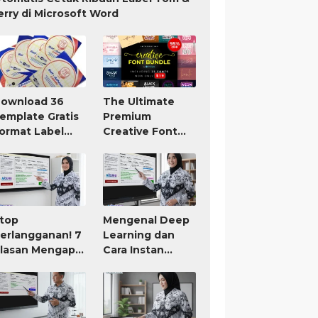
erry di Microsoft Word
ownload 36
The Ultimate
emplate Gratis
Premium
ormat Label
Creative Font
om Jerry TnJ
Bundle Only $19
icrosoft Word
top
Mengenal Deep
erlangganan! 7
Learning dan
lasan Mengapa
Cara Instan
IGURU Adalah
Membuat RPP
ool AI untuk
atau Modul Ajar
uru Paling
orth It (Bayar