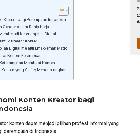
7
P
S
C
n Kreator bagi Perempuan Indonesia
A
 Gender dalam Dunia Kerja
B
Membekali Keterampilan Digital
M
T
untuk Kreator Konten
P
ilan Digital melalui Emak-emak Matic
S
reator Konten Perempuan
J
 Keterampilan Membuat Konten
H
or Konten yang Saling Menguntungkan
nomi Konten Kreator bagi
ndonesia
tor konten dapat menjadi pilihan profesi informal yang
i perempuan di Indonesia.