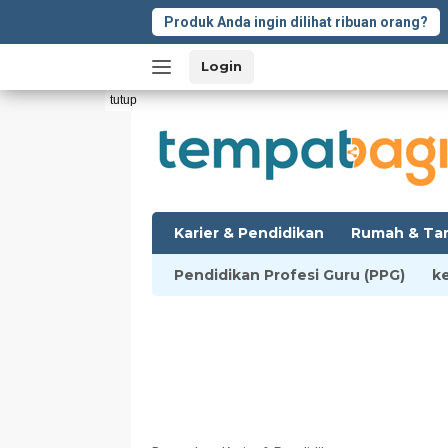
Langsung
Produk Anda ingin dilihat ribuan orang?
ke
konten
Login
tutup
Karier & Pendidikan
Rumah & Ta
Pendidikan Profesi Guru (PPG)
k