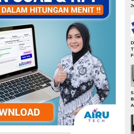
J
D
T
F
T
M
S
B
A
A
T
G
W