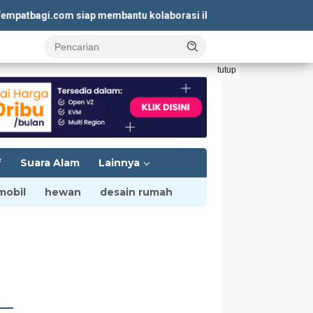
agi.com siap membantu kolaborasi iklan yang menguntungkan. Ku
tutup
f
Suara Alam
Lainnya
mobil
hewan
desain rumah