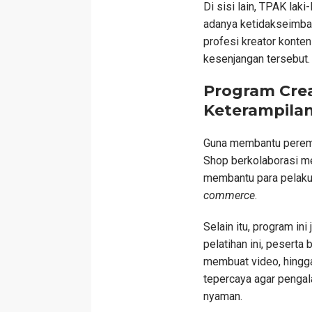
Di sisi lain, TPAK lak
adanya ketidakseimban
profesi kreator konte
kesenjangan tersebut.
Program Crea
Keterampilan
Guna membantu peremp
Shop berkolaborasi me
membantu para pelaku
commerce
.
Selain itu, program in
pelatihan ini, peserta b
membuat video, hingg
tepercaya agar penga
nyaman.