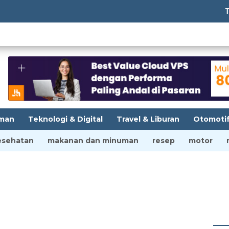
Tempatb
man
Teknologi & Digital
Travel & Liburan
Otomoti
esehatan
makanan dan minuman
resep
motor