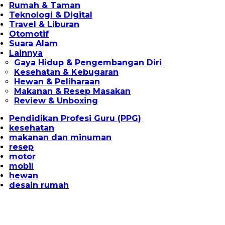
Rumah & Taman
Teknologi & Digital
Travel & Liburan
Otomotif
Suara Alam
Lainnya
Gaya Hidup & Pengembangan Diri
Kesehatan & Kebugaran
Hewan & Peliharaan
Makanan & Resep Masakan
Review & Unboxing
Pendidikan Profesi Guru (PPG)
kesehatan
makanan dan minuman
resep
motor
mobil
hewan
desain rumah