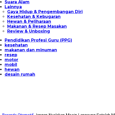
Suara Alam
Lainnya
Gaya Hidup & Pengembangan Diri
Kesehatan & Kebugaran
Hewan & Peliharaan
Makanan & Resep Masakan
Review & Unboxing
Pendidikan Profesi Guru (PPG)
kesehatan
makanan dan minuman
resep
motor
mobil
hewan
desain rumah