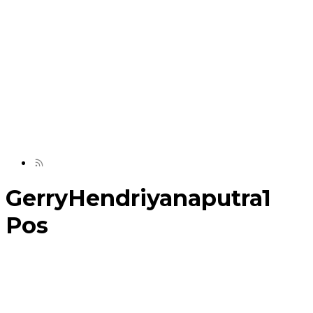
GerryHendriyanaputra
1
Pos