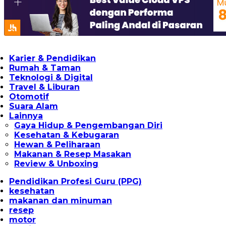
Karier & Pendidikan
Rumah & Taman
Teknologi & Digital
Travel & Liburan
Otomotif
Suara Alam
Lainnya
Gaya Hidup & Pengembangan Diri
Kesehatan & Kebugaran
Hewan & Peliharaan
Makanan & Resep Masakan
Review & Unboxing
Pendidikan Profesi Guru (PPG)
kesehatan
makanan dan minuman
resep
motor