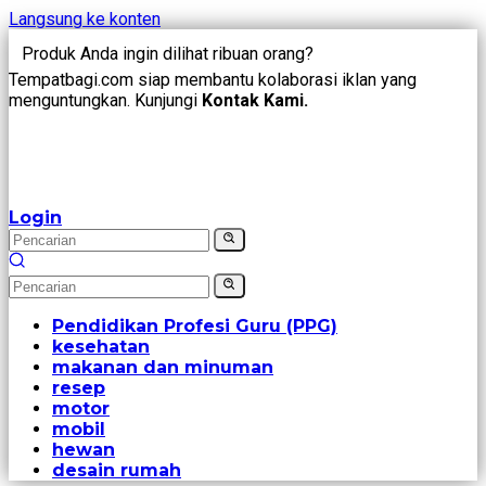
Langsung ke konten
Produk Anda ingin dilihat ribuan orang?
Tempatbagi.com siap membantu kolaborasi iklan yang
menguntungkan. Kunjungi
Kontak Kami.
Login
Pendidikan Profesi Guru (PPG)
kesehatan
makanan dan minuman
resep
motor
mobil
hewan
desain rumah