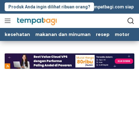
Langsung
Produk Anda ingin dilihat ribuan orang?
Tempatbagi.com siap memb
ke
konten
kesehatan
makanan dan minuman
resep
motor
m