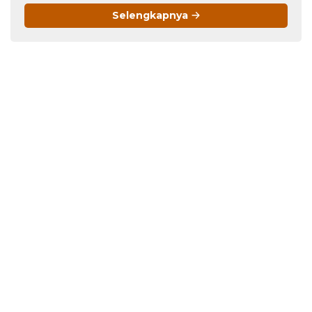
Berubah Menjadi
Selengkapnya
Langganan Bulanan