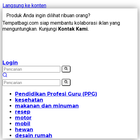
Langsung ke konten
Produk Anda ingin dilihat ribuan orang?
Tempatbagi.com siap membantu kolaborasi iklan yang
menguntungkan. Kunjungi
Kontak Kami.
Login
Pendidikan Profesi Guru (PPG)
kesehatan
makanan dan minuman
resep
motor
mobil
hewan
desain rumah