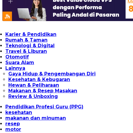
Karier & Pendidikan
Rumah & Taman
Teknologi & Digital
Travel & Liburan
Otomotif
Suara Alam
Lainnya
Gaya Hidup & Pengembangan Diri
Kesehatan & Kebugaran
Hewan & Peliharaan
Makanan & Resep Masakan
Review & Unboxing
Pendidikan Profesi Guru (PPG)
kesehatan
makanan dan minuman
resep
motor