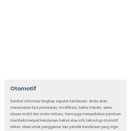
Otomotif
Sumber informasi lengkap seputar kendaraan. Anda akan
menemukan tips perawatan, modifikasi, berita industri, serta
ulasan mobil dan motor terbaru. Kami juga menyediakan panduan
membeli/menjual kendaraan bekas atau info teknologi otomotif
terkini. Ideal untuk penggemar dan pemilik kendaraan yang ingin
tetap up-to-date.
Beli Mobil Bekas LCGC Paling Untung! Komparasi
Harga Sigra, Ayla, dan Calya
3 Penyebab Rem Mobil