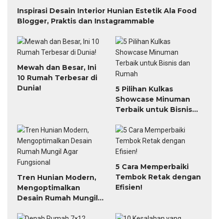
Denah Rumah 7×12
10 Kesalahan yang
Panjang, Desain
Membuat Rumah
Sederhana Tapi
Elegan Jadi Tidak
Menawan!
Menarik
Selengkapnya