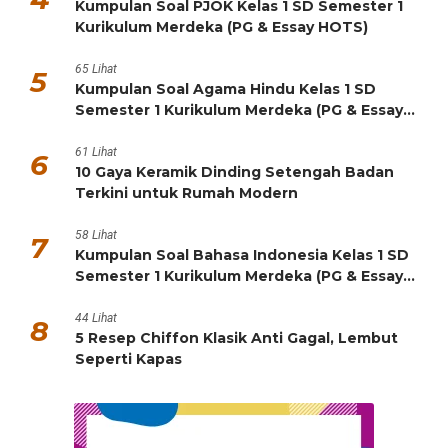
Rumah & Taman
Untuk Anda yang ingin membuat rumah juga taman menjadi
tempat yang lebih nyaman dan indah. Pembahasan meliputi ide
dekorasi, tips membersihkan rumah secara efektif, panduan
berkebun (gardening), proyek DIY (Do-It-Yourself), dan lainnya.