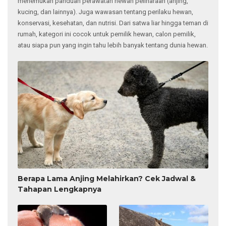
Wadah informasi lengkap bagi para pecinta binatang. Anda akan
menemukan panduan perawatan hewan peliharaan (anjing,
kucing, dan lainnya). Juga wawasan tentang perilaku hewan,
konservasi, kesehatan, dan nutrisi. Dari satwa liar hingga teman di
rumah, kategori ini cocok untuk pemilik hewan, calon pemilik,
atau siapa pun yang ingin tahu lebih banyak tentang dunia hewan.
Berapa Lama Anjing Melahirkan? Cek Jadwal &
Tahapan Lengkapnya