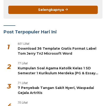
4
Kumpulan Soal PJOK Kelas 1 SD Semester 1
Kurikulum Merdeka (PG & Essay HOTS)
65 Lihat
5
Kumpulan Soal Agama Hindu Kelas 1 SD
Semester 1 Kurikulum Merdeka (PG & Essay
HOTS)
61 Lihat
6
10 Gaya Keramik Dinding Setengah Badan
Terkini untuk Rumah Modern
58 Lihat
7
Kumpulan Soal Bahasa Indonesia Kelas 1 SD
Semester 1 Kurikulum Merdeka (PG & Essay
HOTS)
44 Lihat
8
5 Resep Chiffon Klasik Anti Gagal, Lembut
Seperti Kapas