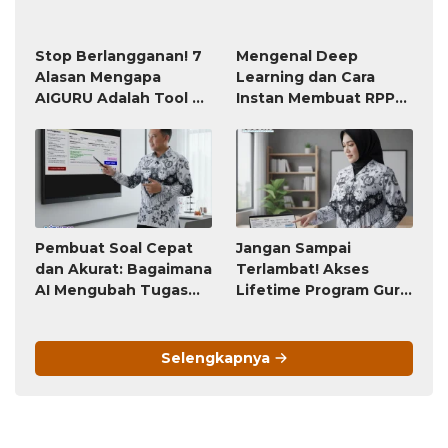
Mengenal Deep
Learning dan Cara
Instan Membuat RPP
atau Modul Ajar
Stop Berlangganan! 7
Alasan Mengapa
AIGURU Adalah Tool AI
untuk Guru Paling
Worth It (Bayar 79
Ribu, Untung Seumur
Hidup)
Pembuat Soal Cepat
Jangan Sampai
dan Akurat: Bagaimana
Terlambat! Akses
AI Mengubah Tugas
Lifetime Program Guru
Penyusunan Soal dari
(Bayar Sekali, Pakai
Jam-Jam Menjadi
Selamanya) Ini Akan
Hitungan Detik
Berubah Menjadi
Selengkapnya
Langganan Bulanan