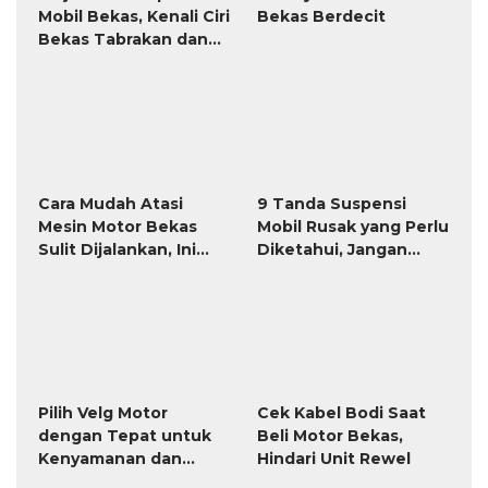
Keamanan Berkendara
Selengkapnya
Post Terpopuler Hari Ini
601 Lihat
1
Download 36 Template Gratis Format Label
Tom Jerry TnJ Microsoft Word
77 Lihat
2
Kumpulan Soal Agama Katolik Kelas 1 SD
Semester 1 Kurikulum Merdeka (PG & Essay
HOTS)
71 Lihat
3
7 Penyebab Tangan Sakit Nyeri, Waspadai
Gejala Artritis
70 Lihat