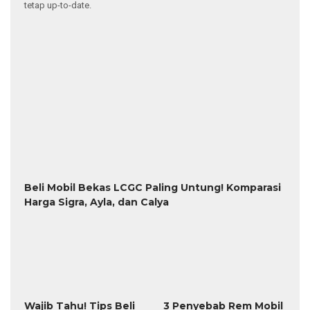
Bekas Berdecit
Wajib Tahu! Tips Beli
Mobil Bekas, Kenali Ciri
Bekas Tabrakan dan
Banjir
Cara Mudah Atasi
9 Tanda Suspensi
Mesin Motor Bekas
Mobil Rusak yang Perlu
Sulit Dijalankan, Ini
Diketahui, Jangan
Triknya
Sampai Terlambat!
Pilih Velg Motor
Cek Kabel Bodi Saat
dengan Tepat untuk
Beli Motor Bekas,
Kenyamanan dan
Hindari Unit Rewel