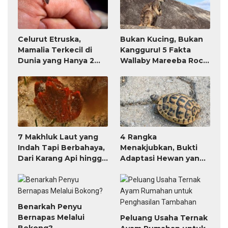
Celurut Etruska,
Bukan Kucing, Bukan
Mamalia Terkecil di
Kangguru! 5 Fakta
Dunia yang Hanya 2
Wallaby Mareeba Rock
Gram
yang Paling
Mencengangkan
7 Makhluk Laut yang
4 Rangka
Indah Tapi Berbahaya,
Menakjubkan, Bukti
Dari Karang Api hingga
Adaptasi Hewan yang
Hydra
Luar Biasa
Benarkah Penyu