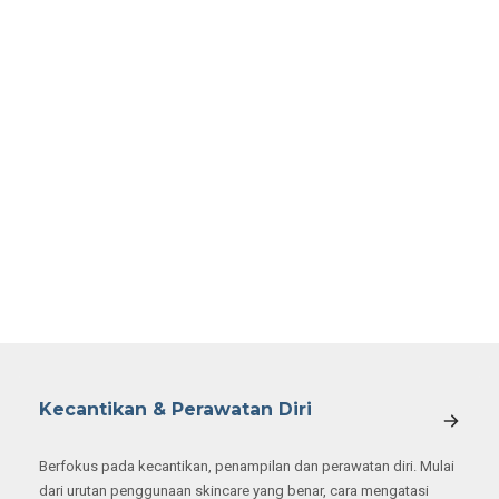
dari urutan penggunaan skincare yang benar, cara mengatasi
masalah kulit, hingga tutorial makeup untuk pemula.
Indeks
Kode Etik
Kebijakan Privasi
Disclaimer
Panduan Pengguna
Tentang Kami
Kontak Kami
Copyright @ 2026 Tempatbagi. All right reserved