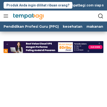
Langsung
Produk Anda ingin dilihat ribuan orang?
Tempatbagi.com siap memba
ke
konten
Pendidikan Profesi Guru (PPG)
kesehatan
makanan d