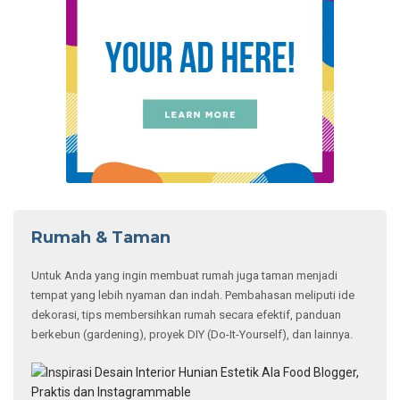
Inspirasi Desain Interior Hunian Estetik Ala Food
Blogger, Praktis dan Instagrammable
Mewah dan Besar, Ini
10 Rumah Terbesar di
Dunia!
5 Pilihan Kulkas
Showcase Minuman
Terbaik untuk Bisnis
dan Rumah
5 Cara Memperbaiki
Tembok Retak dengan
Tren Hunian Modern,
Efisien!
Mengoptimalkan
Desain Rumah Mungil
Agar Fungsional