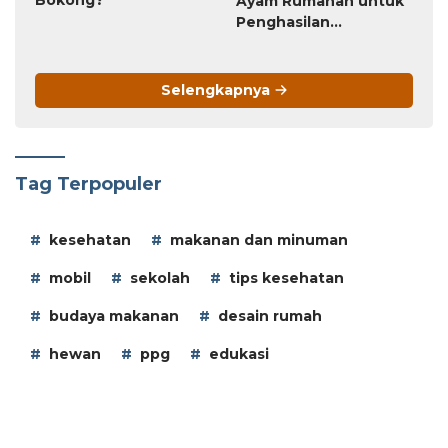
Bernapas Melalui
Peluang Usaha Ternak
Bokong?
Ayam Rumahan untuk
Penghasilan
Tambahan
Selengkapnya
Tag Terpopuler
kesehatan
makanan dan minuman
mobil
sekolah
tips kesehatan
budaya makanan
desain rumah
hewan
ppg
edukasi