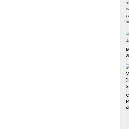
h
p
y
h
B
J
C
M
d
H