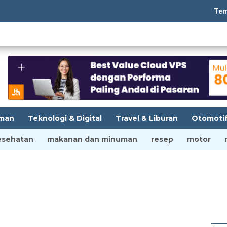
Tempatba
man
Teknologi & Digital
Travel & Liburan
Otomoti
esehatan
makanan dan minuman
resep
motor