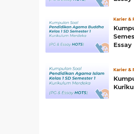
Karier &
Kumpu
Semes
Essay
Karier &
Kumpul
Kurik