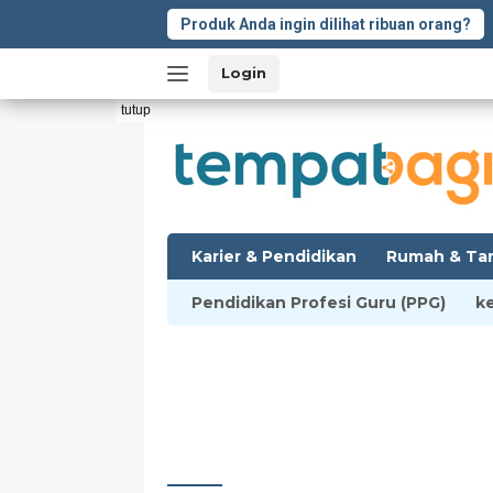
Langsung
Produk Anda ingin dilihat ribuan orang?
ke
konten
Login
tutup
Karier & Pendidikan
Rumah & Ta
Pendidikan Profesi Guru (PPG)
k