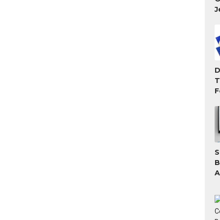
J
D
T
F
T
M
S
B
A
A
T
G
W