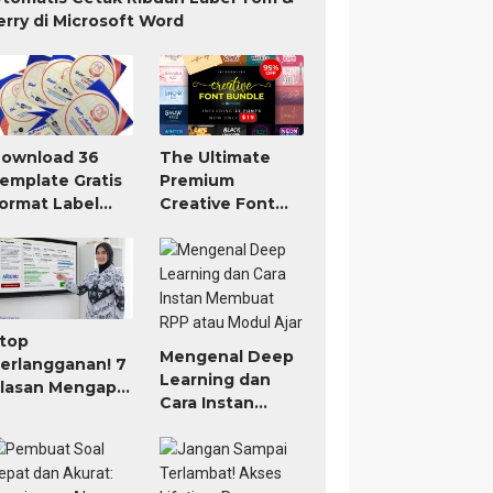
erry di Microsoft Word
ownload 36
The Ultimate
emplate Gratis
Premium
ormat Label
Creative Font
om Jerry TnJ
Bundle Only $19
icrosoft Word
top
Mengenal Deep
erlangganan! 7
Learning dan
lasan Mengapa
Cara Instan
IGURU Adalah
Membuat RPP
ool AI untuk
atau Modul Ajar
uru Paling
orth It (Bayar