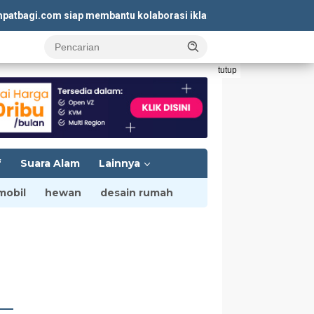
gi.com siap membantu kolaborasi iklan yang menguntungkan. Kun
tutup
f
Suara Alam
Lainnya
mobil
hewan
desain rumah