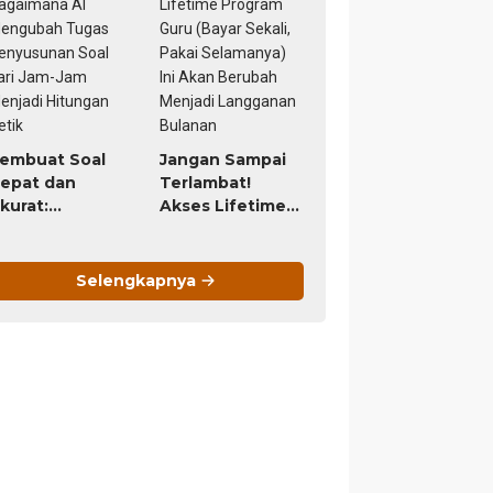
9 Ribu, Untung
eumur Hidup)
embuat Soal
Jangan Sampai
epat dan
Terlambat!
kurat:
Akses Lifetime
agaimana AI
Program Guru
engubah
(Bayar Sekali,
ugas
Pakai
Selengkapnya
enyusunan
Selamanya) Ini
oal dari Jam-
Akan Berubah
am Menjadi
Menjadi
itungan Detik
Langganan
Bulanan