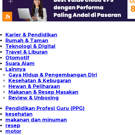
Karier & Pendidikan
Rumah & Taman
Teknologi & Digital
Travel & Liburan
Otomotif
Suara Alam
Lainnya
Gaya Hidup & Pengembangan Diri
Kesehatan & Kebugaran
Hewan & Peliharaan
Makanan & Resep Masakan
Review & Unboxing
Pendidikan Profesi Guru (PPG)
kesehatan
makanan dan minuman
resep
motor