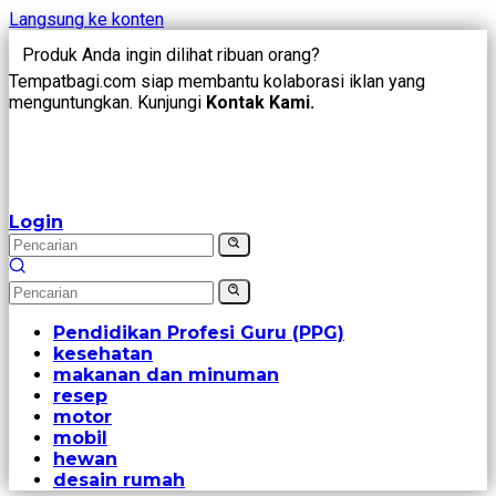
Langsung ke konten
Produk Anda ingin dilihat ribuan orang?
Tempatbagi.com siap membantu kolaborasi iklan yang
menguntungkan. Kunjungi
Kontak Kami.
Login
Pendidikan Profesi Guru (PPG)
kesehatan
makanan dan minuman
resep
motor
mobil
hewan
desain rumah