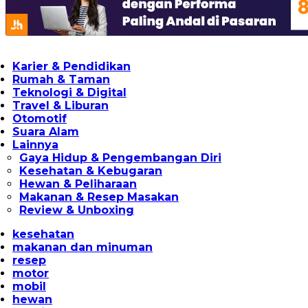
Karier & Pendidikan
Rumah & Taman
Teknologi & Digital
Travel & Liburan
Otomotif
Suara Alam
Lainnya
Gaya Hidup & Pengembangan Diri
Kesehatan & Kebugaran
Hewan & Peliharaan
Makanan & Resep Masakan
Review & Unboxing
kesehatan
makanan dan minuman
resep
motor
mobil
hewan