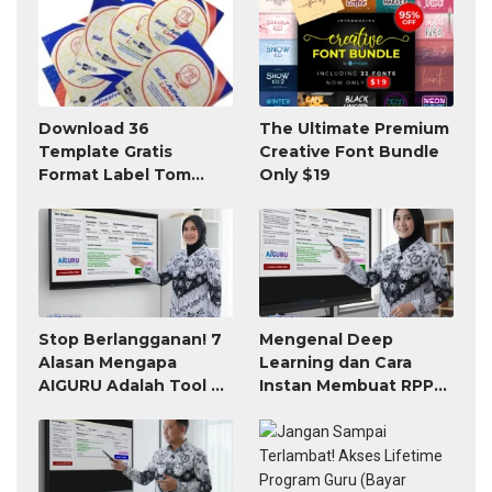
Download 36
The Ultimate Premium
Template Gratis
Creative Font Bundle
Format Label Tom
Only $19
Jerry TnJ Microsoft
Word
Stop Berlangganan! 7
Mengenal Deep
Alasan Mengapa
Learning dan Cara
AIGURU Adalah Tool AI
Instan Membuat RPP
untuk Guru Paling
atau Modul Ajar
Worth It (Bayar 79
Ribu, Untung Seumur
Hidup)