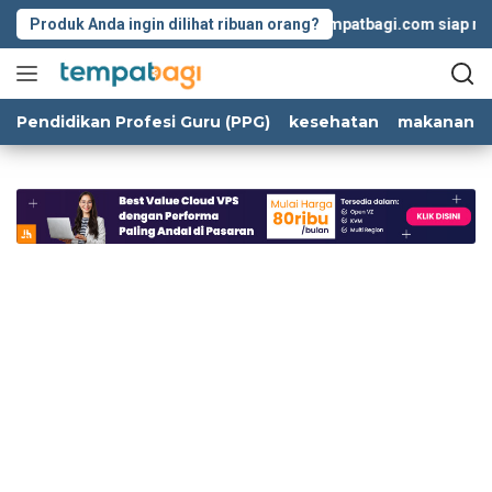
Langsung
Produk Anda ingin dilihat ribuan orang?
Tempatbagi.com siap memb
ke
konten
Pendidikan Profesi Guru (PPG)
kesehatan
makanan d