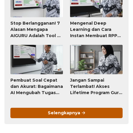
Stop Berlangganan! 7
Mengenal Deep
Alasan Mengapa
Learning dan Cara
AIGURU Adalah Tool AI
Instan Membuat RPP
untuk Guru Paling
atau Modul Ajar
Worth It (Bayar 79
Ribu, Untung Seumur
Hidup)
Pembuat Soal Cepat
Jangan Sampai
dan Akurat: Bagaimana
Terlambat! Akses
AI Mengubah Tugas
Lifetime Program Guru
Penyusunan Soal dari
(Bayar Sekali, Pakai
Jam-Jam Menjadi
Selamanya) Ini Akan
Hitungan Detik
Berubah Menjadi
Selengkapnya
Langganan Bulanan