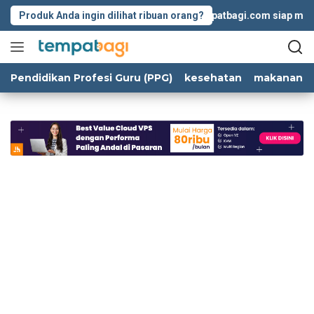
Langsung
Produk Anda ingin dilihat ribuan orang?
Tempatbagi.com siap membant
ke
konten
Pendidikan Profesi Guru (PPG)
kesehatan
makanan d