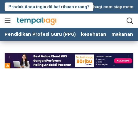
Langsung
Produk Anda ingin dilihat ribuan orang?
Tempatbagi.com siap membantu 
ke
konten
Pendidikan Profesi Guru (PPG)
kesehatan
makanan d